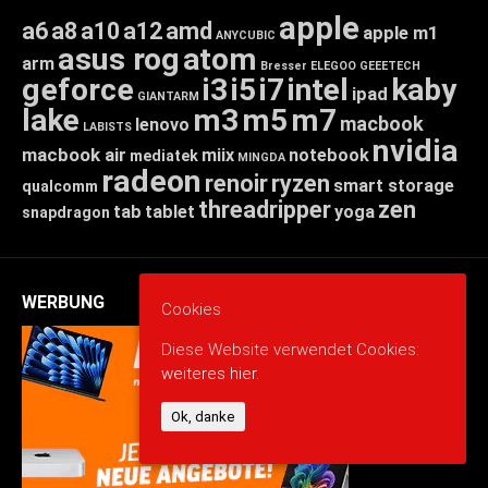
apple
a6
a8
a10
a12
amd
apple m1
ANYCUBIC
asus rog
atom
arm
Bresser
ELEGOO
GEEETECH
geforce
i3
i5
i7
intel
kaby
ipad
GIANTARM
lake
m3
m5
m7
macbook
lenovo
LABISTS
nvidia
macbook air
miix
notebook
mediatek
MINGDA
radeon
renoir
ryzen
smart storage
qualcomm
threadripper
zen
tab
tablet
yoga
snapdragon
WERBUNG
Cookies
Diese Website verwendet Cookies:
weiteres hier.
Ok, danke