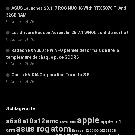
ASUS Launches $3,117 ROG NUC 16 With RTX 5070 Ti And
32GB RAM
9. August 2026
Les drivers Radeon Adrenalin 26.7.1 WHQL sont de sortie !
9. August 2026
Radeon RX 9000 : HWiNFO permet désormais de lire la
température de chaque puce GDDR6 !
9. August 2026
Cours NVIDIA Corporation Toronto S.E.
9. August 2026
Schlagwörter
apple
a6
a8
a10
a12
amd
apple m1
ANYCUBIC
asus rog
atom
arm
Bresser
ELEGOO
GEEETECH