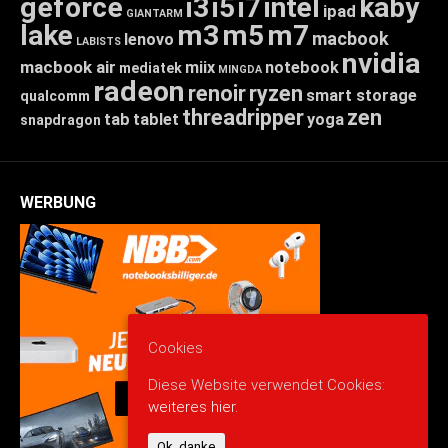
geforce
i3
i5
i7
intel
kaby
ipad
GIANTARM
lake
m3
m5
m7
macbook
lenovo
LABISTS
nvidia
macbook air
miix
notebook
mediatek
MINGDA
radeon
renoir
ryzen
smart storage
qualcomm
threadripper
zen
tab
tablet
yoga
snapdragon
WERBUNG
Cookies
Diese Website verwendet Cookies:
weiteres hier.
Ok, danke