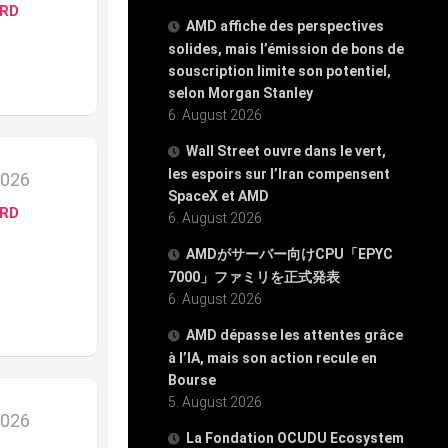
ARD
AMD affiche des perspectives
solides, mais l’émission de bons de
souscription limite son potentiel,
selon Morgan Stanley
6. August 2026
Wall Street ouvre dans le vert,
les espoirs sur l’Iran compensent
2026
SpaceX et AMD
ARD
6. August 2026
AMDがサーバー向けCPU「EPYC
7000」ファミリを正式発表
6. August 2026
AMD dépasse les attentes grâce
à l’IA, mais son action recule en
Bourse
5. August 2026
2026
La Fondation OCUDU Ecosystem