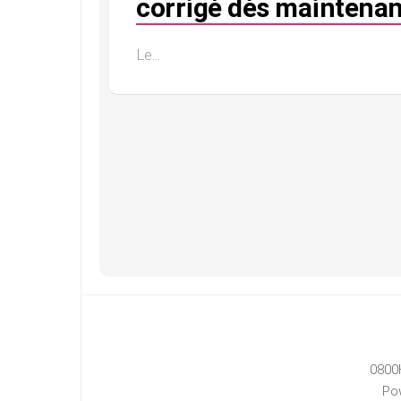
corrigé dès maintenan
Le...
0800
Po