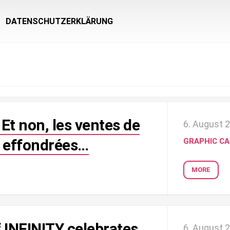
DATENSCHUTZERKLÄRUNG
 Et non, les ventes de
6. August 
s effondrées…
GRAPHIC C
MORE
 INFINITY celebrates
6. August 