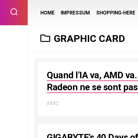
Skip
to
HOME
IMPRESSUM
SHOPPING-HERE
content
GRAPHIC CARD
Quand l’IA va, AMD va.
Radeon ne se sont pa
AMD...
GIGABYTE’s 40 Days of