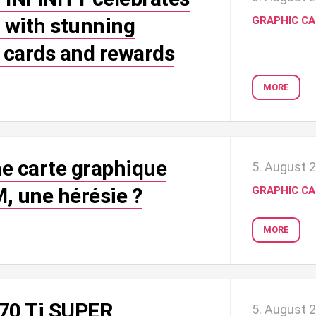
n with stunning
GRAPHIC C
 cards and rewards
MORE
e carte graphique
5. August 
, une hérésie ?
GRAPHIC C
MORE
070 Ti SUPER
5. August 