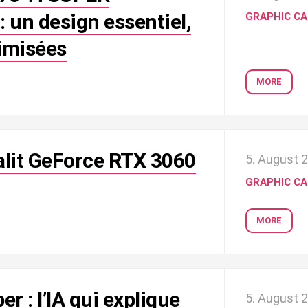
: un design essentiel,
GRAPHIC C
imisées
MORE
lit GeForce RTX 3060
5. August 
GRAPHIC C
MORE
r : l’IA qui explique
5. August 