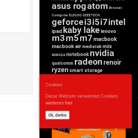
asus rog
atom
Bresser
Comgrow
ELEGOO
GEEETECH
geforce
i3
i5
i7
intel
kaby lake
ipad
lenovo
m3
m5
m7
macbook
macbook air
miix
mediatek
nvidia
notebook
MINGDA
radeon
renoir
qualcomm
ryzen
smart storage
tab
tablet
snapdragon
threadripper
zen
yoga
Cookies
Diese Website verwendet Cookies:
weiteres hier.
WERBUNG
Ok, danke