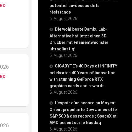
ARD
potentiel au-dessus de la
résistance
6. August 2026
Die wohl beste Bambu Lab-
Alternative hat jetzt einen 3D-
Drucker mit Filamentwechsler
ultragünstig!
6. August 2026
2026
GIGABYTE’s 40 Days of INFINITY
celebrates 40 Years of Innovation
ARD
with stunning GeForce RTX
graphics cards and rewards
6. August 2026
L’espoir d’un accord au Moyen-
Orient propulse le Dow Jones et le
S&P 500 à des records ; SpaceX et
AMD pèsent sur le Nasdaq
2026
6. August 2026