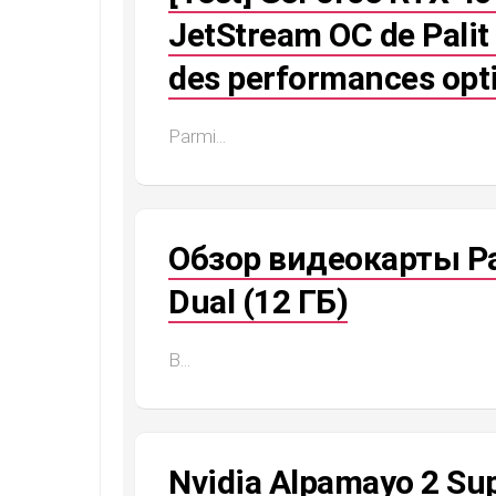
JetStream OC de Palit 
des performances opt
Parmi...
Обзор видеокарты Pa
Dual (12 ГБ)
В...
Nvidia Alpamayo 2 Supe