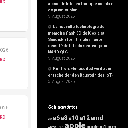
ARD
accueille Intel en tant que membre
de premier plan
5. August 2026
La nouvelle technologie de
mémoire flash 3D de Kioxia et
Sandisk atteint la plus haute
densité de bits du secteur pour
2026
NAND QLC
5. August 2026
ARD
Kontron: »Embedded wird zum
entscheidenden Baustein des IoT«
5. August 2026
Schlagwörter
2026
a6
a8
a10
a12
amd
ARD
3D
apple
apple m1
arm
ANYCUBIC