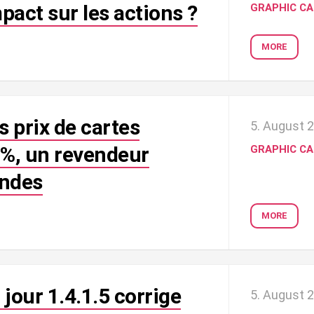
pact sur les actions ?
GRAPHIC C
MORE
 prix de cartes
5. August 
 %, un revendeur
GRAPHIC C
ndes
MORE
à jour 1.4.1.5 corrige
5. August 