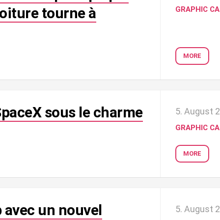
oiture tourne à
GRAPHIC C
MORE
 SpaceX sous le charme
5. August 
GRAPHIC C
MORE
b avec un nouvel
5. August 