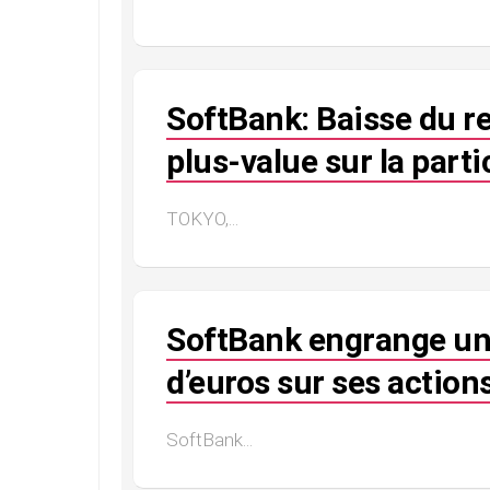
SoftBank: Baisse du re
plus-value sur la parti
TOKYO,...
SoftBank engrange un 
d’euros sur ses actions
SoftBank...