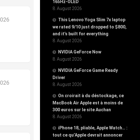
165Hz-OLED
8. August 2026
2026
This Lenovo Yoga Slim 7x laptop
we rated 9/10 just dropped to $800,
and it’s built for everything
8. August 2026
NVIDIA GeForce Now
8. August 2026
NVIDIA GeForce Game Ready
Driver
2026
8. August 2026
On croirait à du déstockage, ce
MacBook Air Apple est à moins de
300 euros sur le site Auchan
8. August 2026
iPhone 18, pliable, Apple Watch… :
tout ce qu’Apple devrait annoncer