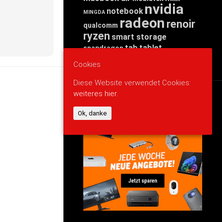
nvidia
notebook
MINGDA
radeon
renoir
qualcomm
ryzen
smart storage
tab
tablet
snapdragon
threadripper
zen
yoga
Cookies
Diese Website verwendet Cookies:
weiteres hier.
WERBUNG
Ok, danke