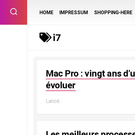
Skip
to
HOME
IMPRESSUM
SHOPPING-HERE
content
i7
Mac Pro : vingt ans d’
évoluer
Lancé...
Les meilleurs processe