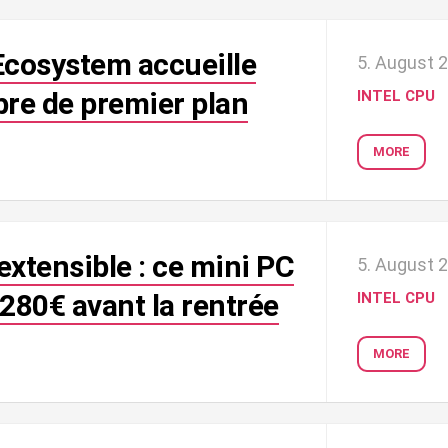
cosystem accueille
5. August 
bre de premier plan
INTEL CPU
MORE
xtensible : ce mini PC
5. August 
280€ avant la rentrée
INTEL CPU
MORE