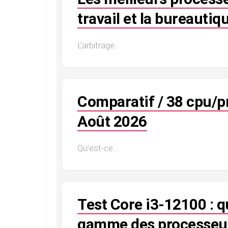
travail et la bureauti
L’arbitrage...
Comparatif / 38 cpu/p
Août 2026
Qu’est-ce...
Test Core i3-12100 : q
gamme des processeur