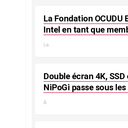
La Fondation OCUDU E
Intel en tant que mem
La...
Double écran 4K, SSD e
NiPoGi passe sous les 
À...