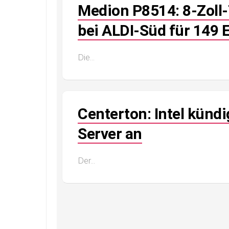
Medion P8514: 8-Zoll
bei ALDI-Süd für 149 
Die...
Centerton: Intel künd
Server an
Der...