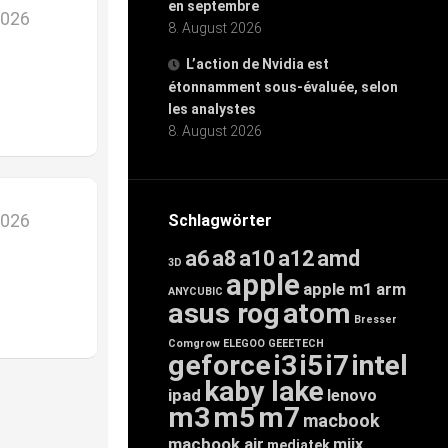
en septembre
2026
8. August 2026
L’action de Nvidia est
étonnamment sous-évaluée, selon
les analystes
8. August 2026
2026
Schlagwörter
a6
a8
a10
a12
amd
3D
apple
apple m1
arm
ANYCUBIC
asus rog
atom
Bresser
Comgrow
ELEGOO
GEEETECH
geforce
i3
i5
i7
intel
kaby lake
ipad
lenovo
m3
m5
m7
macbook
macbook air
miix
mediatek