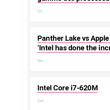
Un...
Panther Lake vs Appl
‘Intel has done the inc
We...
Intel Core i7-620M
Der...