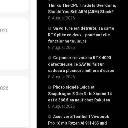
Thinks The CPU Trade Is Overdone,
Should You Sell ARM (ARM) Stock?
8. August 2026
Sa voiture est détruite, sa carte
2026
RTX pliée en deux… pourtant elle
fonctionne toujours
8. August 2026
Ce joueur renvoie sa RTX 4090
défectueuse, le SAV lui fait un
cadeau à plusieurs milliers d’euros
8. August 2026
Photo signée Leica et
2026
Snapdragon 8 Gen 3 : le Xiaomi 14
est à 366 € en neuf chez Rakuten
8. August 2026
Asus veröffentlicht Vivobook
Pro 16 mit Ryzen AI 9 H 465 und