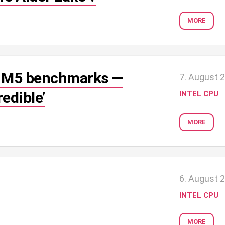
MORE
e M5 benchmarks —
7. August 
redible’
INTEL CPU
MORE
6. August 
INTEL CPU
MORE