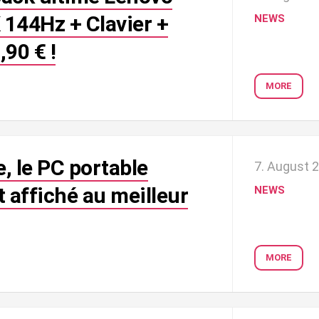
 144Hz + Clavier +
NEWS
,90 € !
MORE
e, le PC portable
7. August 
 affiché au meilleur
NEWS
MORE