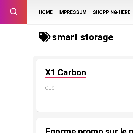
Skip
to
HOME
IMPRESSUM
SHOPPING-HERE
content
smart storage
X1 Carbon
CES...
Enorme promo sur le 