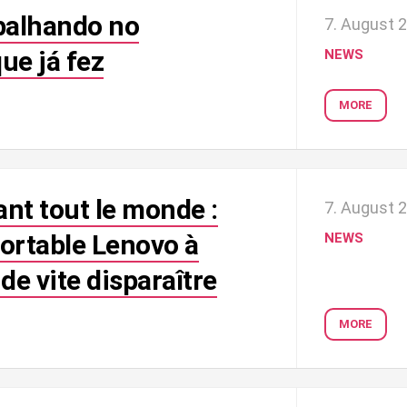
balhando no
7. August 
ue já fez
NEWS
MORE
ant tout le monde :
7. August 
portable Lenovo à
NEWS
de vite disparaître
MORE