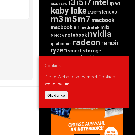
i3
i5
i7
intel
ipad
GIANTARM
kaby lake
lenovo
LABISTS
m3
m5
m7
macbook
macbook air
miix
mediatek
nvidia
notebook
MINGDA
radeon
renoir
qualcomm
ryzen
smart storage
tab
tablet
snapdragon
threadripper
zen
yoga
Cookies
Diese Website verwendet Cookies:
weiteres hier.
WERBUNG
Ok, danke