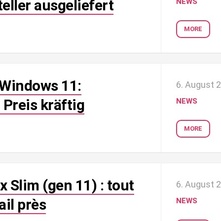
ller ausgeliefert
NEWS
MORE
 Windows 11:
6. August 
Preis kräftig
NEWS
MORE
 Slim (gen 11) : tout
6. August 
ail près
NEWS