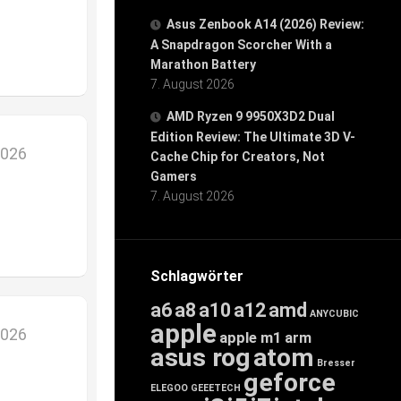
Asus Zenbook A14 (2026) Review:
A Snapdragon Scorcher With a
Marathon Battery
7. August 2026
AMD Ryzen 9 9950X3D2 Dual
Edition Review: The Ultimate 3D V-
2026
Cache Chip for Creators, Not
Gamers
7. August 2026
Schlagwörter
a6
a8
a10
a12
amd
ANYCUBIC
apple
2026
apple m1
arm
asus rog
atom
Bresser
geforce
ELEGOO
GEEETECH