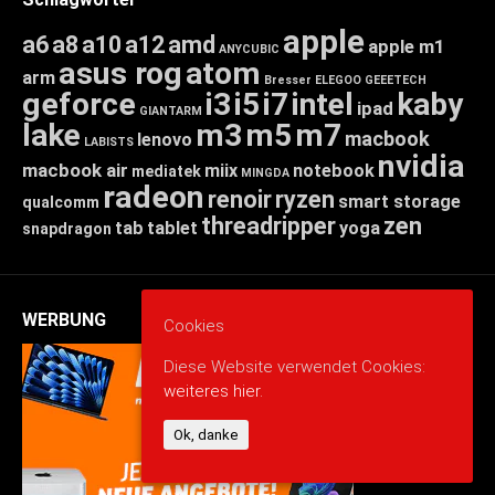
apple
a6
a8
a10
a12
amd
apple m1
ANYCUBIC
asus rog
atom
arm
Bresser
ELEGOO
GEEETECH
geforce
i3
i5
i7
intel
kaby
ipad
GIANTARM
lake
m3
m5
m7
macbook
lenovo
LABISTS
nvidia
macbook air
miix
notebook
mediatek
MINGDA
radeon
renoir
ryzen
smart storage
qualcomm
threadripper
zen
tab
tablet
yoga
snapdragon
WERBUNG
Cookies
Diese Website verwendet Cookies:
weiteres hier.
Ok, danke