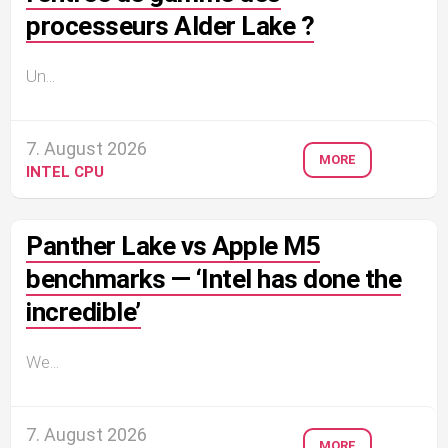
processeurs Alder Lake ?
Un...
7. August 2026
MORE
INTEL CPU
Panther Lake vs Apple M5
benchmarks — ‘Intel has done the
incredible’
We...
7. August 2026
MORE