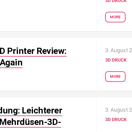
3D DRUCK
MORE
 Printer Review:
3. August 
 Again
3D DRUCK
MORE
ung: Leichterer
3. August 
 Mehrdüsen-3D-
3D DRUCK