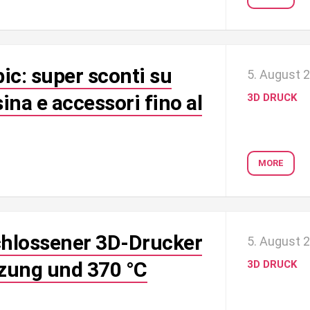
ic: super sconti su
5. August 
na e accessori fino al
3D DRUCK
MORE
chlossener 3D-Drucker
5. August 
zung und 370 °C
3D DRUCK