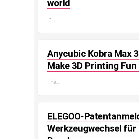
world
In...
Anycubic Kobra Max 3D
Make 3D Printing Fun
The...
ELEGOO-Patentanmeld
Werkzeugwechsel für