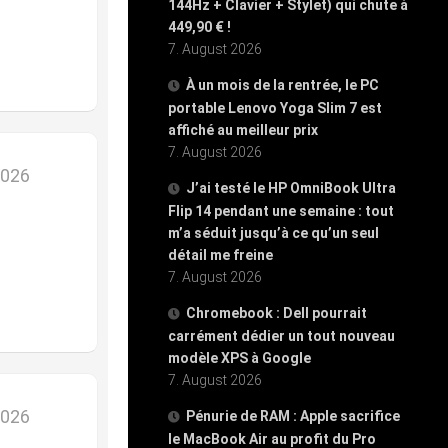
144Hz + Clavier + Stylet) qui chute à
449,90 € !
7. August 2026
À un mois de la rentrée, le PC
portable Lenovo Yoga Slim 7 est
affiché au meilleur prix
7. August 2026
2026
J’ai testé le HP OmniBook Ultra
Flip 14 pendant une semaine : tout
m’a séduit jusqu’à ce qu’un seul
détail me freine
7. August 2026
Chromebook : Dell pourrait
carrément dédier un tout nouveau
modèle XPS à Google
7. August 2026
2026
Pénurie de RAM : Apple sacrifice
le MacBook Air au profit du Pro