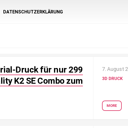
DATENSCHUTZERKLÄRUNG
rial-Druck für nur 299
7. August 
ality K2 SE Combo zum
3D DRUCK
MORE