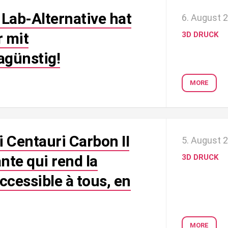
Lab-Alternative hat
6. August 
r mit
3D DRUCK
agünstig!
MORE
i Centauri Carbon II
5. August 
te qui rend la
3D DRUCK
ccessible à tous, en
MORE