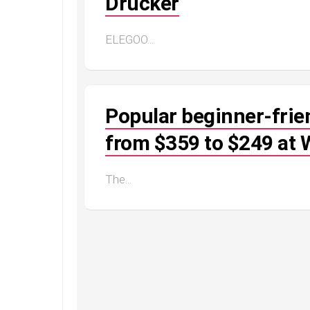
Drucker
ELEGOO...
Popular beginner-frien
from $359 to $249 at 
The...