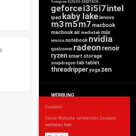
Comgrow
ELEGOO
GEEETECH
geforce
i3
i5
i7
intel
kaby lake
ipad
lenovo
m3
m5
m7
macbook
macbook air
miix
mediatek
nvidia
notebook
MINGDA
radeon
renoir
qualcomm
26
ryzen
smart storage
tab
tablet
snapdragon
threadripper
zen
yoga
WERBUNG
Cookies
Diese Website verwendet Cookies:
weiteres hier.