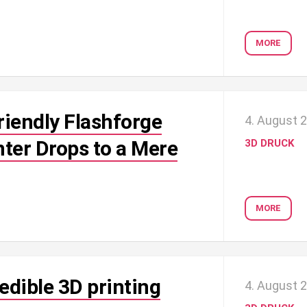
MORE
iendly Flashforge
4. August 
ter Drops to a Mere
3D DRUCK
MORE
edible 3D printing
4. August 