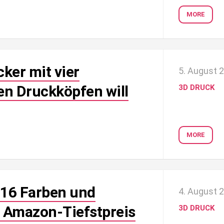
MORE
ker mit vier
5. August 
den Druckköpfen will
3D DRUCK
MORE
 16 Farben und
4. August 
Amazon-Tiefstpreis
3D DRUCK