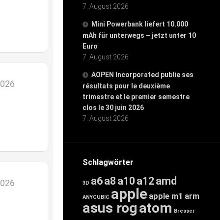
7. August 2026
Mini Powerbank liefert 10.000
mAh für unterwegs – jetzt unter 10
Euro
7. August 2026
AOPEN Incorporated publie ses
2026
résultats pour le deuxième
trimestre et le premier semestre
clos le 30 juin 2026
7. August 2026
Schlagwörter
a6
a8
a10
a12
amd
2026
3D
apple
apple m1
arm
ANYCUBIC
asus rog
atom
Bresser