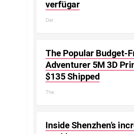
verfügar
Der...
The Popular Budget-Fr
Adventurer 5M 3D Prin
$135 Shipped
The...
Inside Shenzhen’s incr