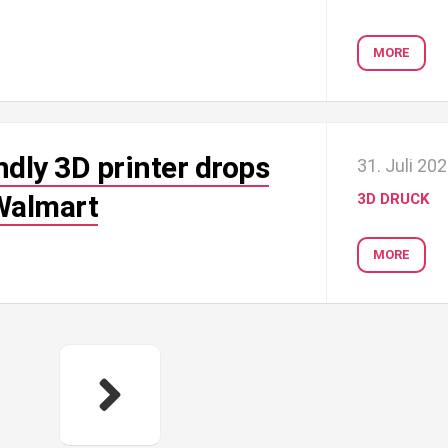
MORE
dly 3D printer drops
31. Juli 20
Walmart
3D DRUCK
MORE