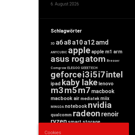
6. August 2026
Schlagwörter
a6
a8
a10
a12
amd
3D
apple
apple m1
arm
ANYCUBIC
asus rog
atom
Bresser
Comgrow
ELEGOO
GEEETECH
geforce
i3
i5
i7
intel
kaby lake
ipad
lenovo
m3
m5
m7
macbook
macbook air
miix
mediatek
nvidia
notebook
MINGDA
radeon
renoir
qualcomm
ryzen
smart storage
tab
tablet
snapdragon
Cookies