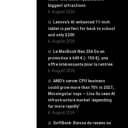
biggest attractions
6. August 2026
Lenovo’s AI-enhanced 11-inch
tablet is perfect for back to school
and only $200
6. August 2026
Le MacBook Neo 256 Go en
promotion à 649 € (- 150 €), une
offre intéressante pour la rentrée
6. August 2026
AMD’s server CPU business
could grow more than 70% in 2027,
Morningstar says — Lisa Su sees AI
infrastructure market ‘expanding
far more rapidly’
6. August 2026
SoftBank: Baisse du revenu au