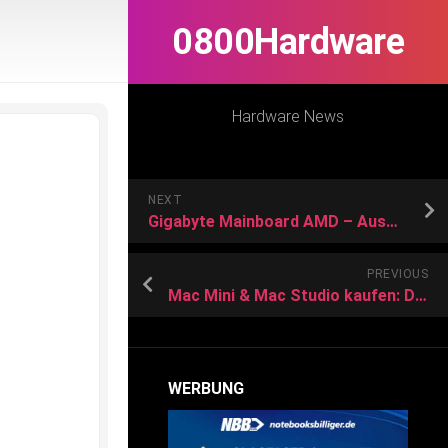
0800Hardware
Hardware News
NEXT
Gigabyte Mainboard AMD – Auswahl
PREVIOUS
Mac Mini & Mac Studio kaufen: Das ist der beste Deal
WERBUNG