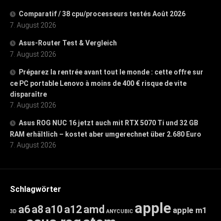
Comparatif / 38 cpu/processeurs testés Août 2026
7. August 2026
Asus-Router Test & Vergleich
7. August 2026
Préparez la rentrée avant tout le monde : cette offre sur
ce PC portable Lenovo à moins de 400 € risque de vite
disparaître
7. August 2026
Asus ROG NUC 16 jetzt auch mit RTX 5070 Ti und 32 GB
RAM erhältlich – kostet aber umgerechnet über 2.680 Euro
7. August 2026
Schlagwörter
apple
a6
a8
a10
a12
amd
apple m1
3D
ANYCUBIC