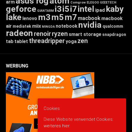
asus rog
atom
arm
Comgrow
ELEGOO
GEEETECH
geforce
i3
i5
i7
intel
kaby
ipad
GIANTARM
lake
m3
m5
m7
macbook
macbook
lenovo
nvidia
air
miix
notebook
mediatek
qualcomm
MINGDA
radeon
renoir
ryzen
smart storage
snapdragon
threadripper
zen
tab
tablet
yoga
WERBUNG
Cookies
Diese Website verwendet Cookies:
weiteres hier.