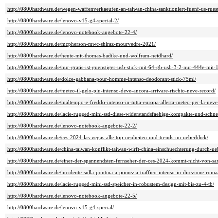
http://0800hardware.de/wegen-waffenverkaeufen-an-taiwan-china-sanktioniert-fuenf-us-rue
http://0800hardware.de/lenovo-v15-g4-special-2/
http://0800hardware.de/lenovo-notebook-angebote-22-4/
http://0800hardware.de/mcpherson-mwc-shiraz-mourvedre-2021/
http://0800hardware.de/heute-mit-thomas-badtke-und-wolfram-neidhard/
http://0800hardware.de/nur-gratis-ist-guenstiger-usb-stick-mit-64-gb-usb-3-2-nur-444e-mit-
http://0800hardware.de/dolce-gabbana-pour-homme-intenso-deodorant-stick-75ml/
http://0800hardware.de/meteo-il-gelo-piu-intenso-deve-ancora-arrivare-rischio-neve-record/
http://0800hardware.de/maltempo-e-freddo-intenso-in-tutta-europa-allerta-meteo-per-la-neve-
http://0800hardware.de/lacie-rugged-mini-ssd-diese-widerstandsfaehige-kompakte-und-schnel
http://0800hardware.de/lenovo-notebook-angebote-22-2/
http://0800hardware.de/ces-2024-las-vegas-alle-top-neuheiten-und-trends-im-ueberblick/
http://0800hardware.de/china-taiwan-konflikt-taiwan-wirft-china-einschuechterung-durch-ue
http://0800hardware.de/einer-der-spannendsten-fernseher-der-ces-2024-kommt-nicht-von-sa
http://0800hardware.de/incidente-sulla-pontina-a-pomezia-traffico-intenso-in-direzione-roma
http://0800hardware.de/lacie-rugged-mini-ssd-speicher-in-robustem-design-mit-bis-zu-4-tb/
http://0800hardware.de/lenovo-notebook-angebote-22-5/
http://0800hardware.de/lenovo-v15-g4-special/