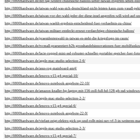
http://0800hardware.de/der-tag-weitere-chinesische-ballons-ueber-taiwan-experten-sehen-ein
http://0800hardware.de/taiwan-wahl-was-sich-deutschland-nicht-leisten-kann-zum-vasall-pe
http://0800hardware.de/taiwan-vor-der-wahl-jeder-der-diese-insel-angreifen-will-wird-auf-un
http://0800hardware.de/taiwan-waehlt-ergebnis-entscheidend-fuer-verhaeltnis-zu-china/
http://0800hardware.de/taiwan-militaer-entdeckt-erneut-verdaechtige-chinesische-ballons/
http://0800hardware.de/praesidentenwahl-in-taiwan-es-steht-die-kriegsfrage-im-raum/
http://0800hardware.de/tvcmall-praesentiert-b2b-grosshandelsinnovationen-fuer-mobilfunkz
http://0800hardware.de/lacie-rugged-mini-ssd-robuster-schneller-portabler-speicher-fuer-foto
http://0800hardware.de/apple-mac-studio-selection-2-6/
http://0800hardware.de/asus-rog-mainboard-am4/
http://0800hardware.de/lenovo-v15-g4-special-10/
http://0800hardware.de/lenovo-notebook-angebote-22-10/
http://0800hardware.de/amazon-knaller-hp-laptop-mit-156-zoll-full-hd-128-gb-ssd-windows
http://0800hardware.de/apple-mac-studio-selection-2-2/
http://0800hardware.de/lenovo-v15-g4-special-6/
http://0800hardware.de/lenovo-notebook-angebote-22-9/
http://0800hardware.de/vinfast-zeigt-elektro-pick-up-und-rollt-mini-suv-vf-3-in-weiteren-ma
http://0800hardware.de/apple-mac-studio-selection-2-3/
http://0800hardware.de/lenovo-v15-g4-special-7/