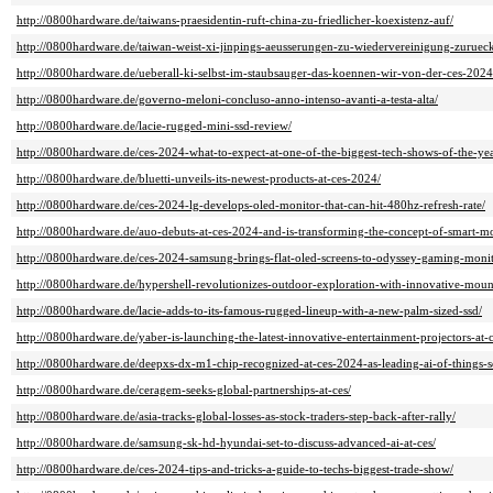
http://0800hardware.de/taiwans-praesidentin-ruft-china-zu-friedlicher-koexistenz-auf/
http://0800hardware.de/taiwan-weist-xi-jinpings-aeusserungen-zu-wiedervereinigung-zuruec
http://0800hardware.de/ueberall-ki-selbst-im-staubsauger-das-koennen-wir-von-der-ces-2024
http://0800hardware.de/governo-meloni-concluso-anno-intenso-avanti-a-testa-alta/
http://0800hardware.de/lacie-rugged-mini-ssd-review/
http://0800hardware.de/ces-2024-what-to-expect-at-one-of-the-biggest-tech-shows-of-the-yea
http://0800hardware.de/bluetti-unveils-its-newest-products-at-ces-2024/
http://0800hardware.de/ces-2024-lg-develops-oled-monitor-that-can-hit-480hz-refresh-rate/
http://0800hardware.de/auo-debuts-at-ces-2024-and-is-transforming-the-concept-of-smart-mo
http://0800hardware.de/ces-2024-samsung-brings-flat-oled-screens-to-odyssey-gaming-monit
http://0800hardware.de/hypershell-revolutionizes-outdoor-exploration-with-innovative-moun
http://0800hardware.de/lacie-adds-to-its-famous-rugged-lineup-with-a-new-palm-sized-ssd/
http://0800hardware.de/yaber-is-launching-the-latest-innovative-entertainment-projectors-at-c
http://0800hardware.de/deepxs-dx-m1-chip-recognized-at-ces-2024-as-leading-ai-of-things-s
http://0800hardware.de/ceragem-seeks-global-partnerships-at-ces/
http://0800hardware.de/asia-tracks-global-losses-as-stock-traders-step-back-after-rally/
http://0800hardware.de/samsung-sk-hd-hyundai-set-to-discuss-advanced-ai-at-ces/
http://0800hardware.de/ces-2024-tips-and-tricks-a-guide-to-techs-biggest-trade-show/