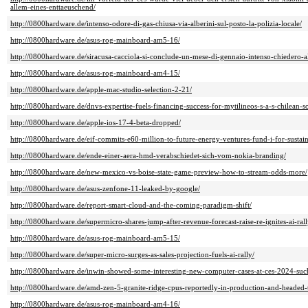
allem-eines-enttaeuschend/
http://0800hardware.de/intenso-odore-di-gas-chiusa-via-alberini-sul-posto-la-polizia-locale/
http://0800hardware.de/asus-rog-mainboard-am5-16/
http://0800hardware.de/siracusa-cacciola-si-conclude-un-mese-di-gennaio-intenso-chiedero-al
http://0800hardware.de/asus-rog-mainboard-am4-15/
http://0800hardware.de/apple-mac-studio-selection-2-21/
http://0800hardware.de/dnvs-expertise-fuels-financing-success-for-mytilineos-s-a-s-chilean-s
http://0800hardware.de/apple-ios-17-4-beta-dropped/
http://0800hardware.de/eif-commits-e60-million-to-future-energy-ventures-fund-i-for-sustai
http://0800hardware.de/ende-einer-aera-hmd-verabschiedet-sich-vom-nokia-branding/
http://0800hardware.de/new-mexico-vs-boise-state-game-preview-how-to-stream-odds-more/
http://0800hardware.de/asus-zenfone-11-leaked-by-google/
http://0800hardware.de/report-smart-cloud-and-the-coming-paradigm-shift/
http://0800hardware.de/supermicro-shares-jump-after-revenue-forecast-raise-re-ignites-ai-rall
http://0800hardware.de/asus-rog-mainboard-am5-15/
http://0800hardware.de/super-micro-surges-as-sales-projection-fuels-ai-rally/
http://0800hardware.de/inwin-showed-some-interesting-new-computer-cases-at-ces-2024-suc
http://0800hardware.de/amd-zen-5-granite-ridge-cpus-reportedly-in-production-and-headed
http://0800hardware.de/asus-rog-mainboard-am4-16/