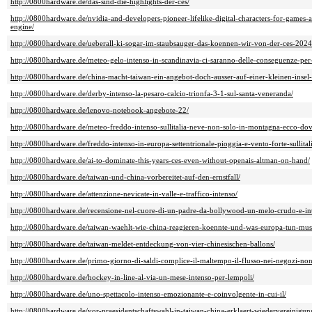
http://0800hardware.de/das-sind-die-highlights-der-ces/
http://0800hardware.de/nvidia-and-developers-pioneer-lifelike-digital-characters-for-games-
engine/
http://0800hardware.de/ueberall-ki-sogar-im-staubsauger-das-koennen-wir-von-der-ces-2024
http://0800hardware.de/meteo-gelo-intenso-in-scandinavia-ci-saranno-delle-conseguenze-per-
http://0800hardware.de/china-macht-taiwan-ein-angebot-doch-ausser-auf-einer-kleinen-insel
http://0800hardware.de/derby-intenso-la-pesaro-calcio-trionfa-3-1-sul-santa-veneranda/
http://0800hardware.de/lenovo-notebook-angebote-22/
http://0800hardware.de/meteo-freddo-intenso-sullitalia-neve-non-solo-in-montagna-ecco-dov
http://0800hardware.de/freddo-intenso-in-europa-settentrionale-pioggia-e-vento-forte-sullitali
http://0800hardware.de/ai-to-dominate-this-years-ces-even-without-openais-altman-on-hand/
http://0800hardware.de/taiwan-und-china-vorbereitet-auf-den-ernstfall/
http://0800hardware.de/attenzione-nevicate-in-valle-e-traffico-intenso/
http://0800hardware.de/recensione-nel-cuore-di-un-padre-da-bollywood-un-melo-crudo-e-in
http://0800hardware.de/taiwan-waehlt-wie-china-reagieren-koennte-und-was-europa-tun-mus
http://0800hardware.de/taiwan-meldet-entdeckung-von-vier-chinesischen-ballons/
http://0800hardware.de/primo-giorno-di-saldi-complice-il-maltempo-il-flusso-nei-negozi-non-
http://0800hardware.de/hockey-in-line-al-via-un-mese-intenso-per-lempoli/
http://0800hardware.de/uno-spettacolo-intenso-emozionante-e-coinvolgente-in-cui-il/
http://0800hardware.de/vor-praesidentschaftswahl-in-taiwan-china-erklaert-wiedervereinigun