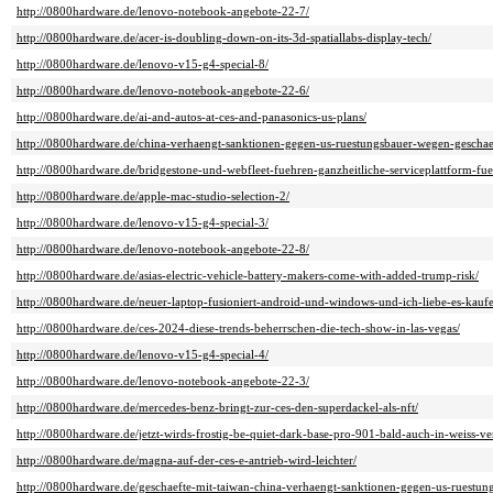
http://0800hardware.de/lenovo-notebook-angebote-22-7/
http://0800hardware.de/acer-is-doubling-down-on-its-3d-spatiallabs-display-tech/
http://0800hardware.de/lenovo-v15-g4-special-8/
http://0800hardware.de/lenovo-notebook-angebote-22-6/
http://0800hardware.de/ai-and-autos-at-ces-and-panasonics-us-plans/
http://0800hardware.de/china-verhaengt-sanktionen-gegen-us-ruestungsbauer-wegen-geschae
http://0800hardware.de/bridgestone-und-webfleet-fuehren-ganzheitliche-serviceplattform-fuer
http://0800hardware.de/apple-mac-studio-selection-2/
http://0800hardware.de/lenovo-v15-g4-special-3/
http://0800hardware.de/lenovo-notebook-angebote-22-8/
http://0800hardware.de/asias-electric-vehicle-battery-makers-come-with-added-trump-risk/
http://0800hardware.de/neuer-laptop-fusioniert-android-und-windows-und-ich-liebe-es-kauf
http://0800hardware.de/ces-2024-diese-trends-beherrschen-die-tech-show-in-las-vegas/
http://0800hardware.de/lenovo-v15-g4-special-4/
http://0800hardware.de/lenovo-notebook-angebote-22-3/
http://0800hardware.de/mercedes-benz-bringt-zur-ces-den-superdackel-als-nft/
http://0800hardware.de/jetzt-wirds-frostig-be-quiet-dark-base-pro-901-bald-auch-in-weiss-ve
http://0800hardware.de/magna-auf-der-ces-e-antrieb-wird-leichter/
http://0800hardware.de/geschaefte-mit-taiwan-china-verhaengt-sanktionen-gegen-us-ruestun