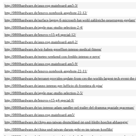
http://0800hardware.de/asus-rog-mainboard-am5-3/
http://0800hardware.de/lenovo-notebook-angebote-22-12/
http://0800hardware.de/surface-laptop-6-microsoft-hat-wohl-zahlreiche-neuerungen-geplant/
http://0800hardware.de/apple-mac-studio-selection-2-4/
http://0800hardware.de/lenovo-v15-g4-special-12/
http://0800hardware.de/asus-rog-mainboard-am4-2/
http://0800hardware.de/wir-haben-geoeffnet-intenso-medical-fitness/
http://0800hardware.de/meteo-weekend-con-freddo-intenso-e-neve/
http://0800hardware.de/asus-rog-mainboard-am5-9/
http://0800hardware.de/lenovo-notebook-angebote-22-11/
http://0800hardware.de/terranet-provides-update-from-ces-the-worlds-largest-tech-event-the-
http://0800hardware.de/anno-intenso-per-lufficio-di-frontiera-di-pisa/
http://0800hardware.de/apple-mac-studio-selection-2-5/
http://0800hardware.de/lenovo-v15-g4-special-9/
http://0800hardware.de/un-intenso-adam-sandler-nel-trailer-del-dramma-spaziale-spaceman/
http://0800hardware.de/asus-rog-mainboard-am5/
http://0800hardware.de/chips-aus-taiwan-deutschland-ist-und-bleibt-hoechst-abhaengig/
http://0800hardware.de/china-und-taiwan-darum-geht-es-im-taiwan-konflikt/