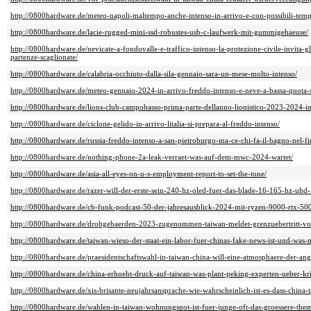
http://0800hardware.de/meteo-napoli-maltempo-anche-intenso-in-arrivo-e-con-possibili-tempo
http://0800hardware.de/lacie-rugged-mini-ssd-robustes-usb-c-laufwerk-mit-gummigehaeuse/
http://0800hardware.de/nevicate-a-fondovalle-e-traffico-intenso-la-protezione-civile-invita-gl
partenze-scaglionate/
http://0800hardware.de/calabria-occhiuto-dalla-sila-gennaio-sara-un-mese-molto-intenso/
http://0800hardware.de/meteo-gennaio-2024-in-arrivo-freddo-intenso-e-neve-a-bassa-quota-s
http://0800hardware.de/lions-club-campobasso-prima-parte-dellanno-lionistico-2023-2024-inte
http://0800hardware.de/ciclone-gelido-in-arrivo-litalia-si-prepara-al-freddo-intenso/
http://0800hardware.de/russia-freddo-intenso-a-san-pietroburgo-ma-ce-chi-fa-il-bagno-nel-f
http://0800hardware.de/nothing-phone-2a-leak-verraet-was-auf-dem-mwc-2024-wartet/
http://0800hardware.de/asia-all-eyes-on-u-s-employment-report-to-set-the-tone/
http://0800hardware.de/razer-will-der-erste-sein-240-hz-oled-fuer-das-blade-16-165-hz-uhd-
http://0800hardware.de/cb-funk-podcast-50-der-jahresausblick-2024-mit-ryzen-9000-rtx-50
http://0800hardware.de/drohgebaerden-2023-zugenommen-taiwan-meldet-grenzuebertritt-von
http://0800hardware.de/taiwan-wieso-der-staat-ein-labor-fuer-chinas-fake-news-ist-und-was
http://0800hardware.de/praesidentschaftswahl-in-taiwan-china-will-eine-atmosphaere-der-ang
http://0800hardware.de/china-erhoeht-druck-auf-taiwan-was-plant-peking-experten-ueber-kr
http://0800hardware.de/xis-brisante-neujahrsansprache-wie-wahrscheinlich-ist-es-dass-china-
http://0800hardware.de/wahlen-in-taiwan-wohnungsnot-ist-fuer-junge-oft-das-groessere-thema