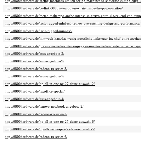
http://0800hardware.de/seeing-machines-limited-seeing-machines-to-showcase-cutting-edge-i
http://0800hardware.de/ce-link-3000w-teardown-whats-inside-the-power-station/
http://0800hardware.de/meteo-maltempo-anche-intenso-in-arrivo-entro-il-weekend-con-tempora
http://0800hardware.de/lacie-rugged-mini-ssd-review-eye-catching-design-and-performance/
http://0800hardware.de/lacie-rugged-mini-ssd/
http://0800hardware.de/mittwoch-kanadas-wenig-nuetzliche-linksteuer-ftx-chef-ohne-zweiten-
http://0800hardware.de/previsioni-meteo-intenso-peggioramento-meteorologico-in-arrivo-per
http://0800hardware.de/asus-angebote-3/
http://0800hardware.de/asus-angebote-9/
http://0800hardware.de/radeon-rx-series-3/
http://0800hardware.de/asus-angebote-7/
http://0800hardware.de/hp-all-in-one-pc-27-deine-auswahl-2/
http://0800hardware.de/lexoffice-special/
http://0800hardware.de/asus-angebote-4/
http://0800hardware.de/lenovo-notebook-angebote-2/
http://0800hardware.de/radeon-rx-series-2/
http://0800hardware.de/hp-all-in-one-pc-27-deine-auswahl-6/
http://0800hardware.de/hp-all-in-one-pc-27-deine-auswahl-5/
http://0800hardware.de/radeon-rx-series-6/