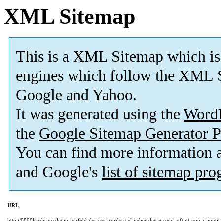
XML Sitemap
This is a XML Sitemap which is
engines which follow the XML S
Google and Yahoo.
It was generated using the
Word
the
Google Sitemap Generator P
You can find more information
and Google's
list of sitemap pr
URL
http://0800hardware.de/im-vorfeld-der-ces-wurde-viel-ueber-den-ersten-auftritt-von-xiaomi