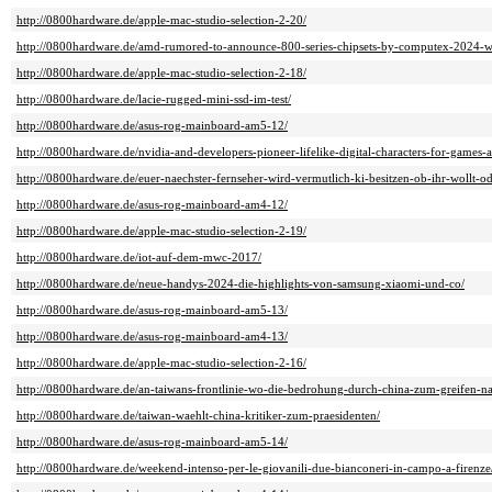
http://0800hardware.de/apple-mac-studio-selection-2-20/
http://0800hardware.de/amd-rumored-to-announce-800-series-chipsets-by-computex-2024-
http://0800hardware.de/apple-mac-studio-selection-2-18/
http://0800hardware.de/lacie-rugged-mini-ssd-im-test/
http://0800hardware.de/asus-rog-mainboard-am5-12/
http://0800hardware.de/nvidia-and-developers-pioneer-lifelike-digital-characters-for-games-a
http://0800hardware.de/euer-naechster-fernseher-wird-vermutlich-ki-besitzen-ob-ihr-wollt-od
http://0800hardware.de/asus-rog-mainboard-am4-12/
http://0800hardware.de/apple-mac-studio-selection-2-19/
http://0800hardware.de/iot-auf-dem-mwc-2017/
http://0800hardware.de/neue-handys-2024-die-highlights-von-samsung-xiaomi-und-co/
http://0800hardware.de/asus-rog-mainboard-am5-13/
http://0800hardware.de/asus-rog-mainboard-am4-13/
http://0800hardware.de/apple-mac-studio-selection-2-16/
http://0800hardware.de/an-taiwans-frontlinie-wo-die-bedrohung-durch-china-zum-greifen-nah
http://0800hardware.de/taiwan-waehlt-china-kritiker-zum-praesidenten/
http://0800hardware.de/asus-rog-mainboard-am5-14/
http://0800hardware.de/weekend-intenso-per-le-giovanili-due-bianconeri-in-campo-a-firenze