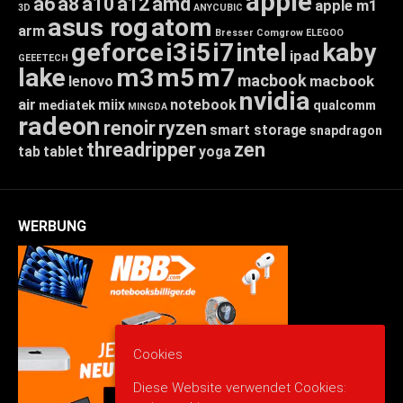
apple
a6
a8
a10
a12
amd
apple m1
3D
ANYCUBIC
asus rog
atom
arm
Bresser
Comgrow
ELEGOO
geforce
i3
i5
i7
intel
kaby
ipad
GEEETECH
lake
m3
m5
m7
macbook
macbook
lenovo
nvidia
air
miix
notebook
mediatek
qualcomm
MINGDA
radeon
renoir
ryzen
smart storage
snapdragon
threadripper
zen
tab
tablet
yoga
WERBUNG
Cookies
Diese Website verwendet Cookies: