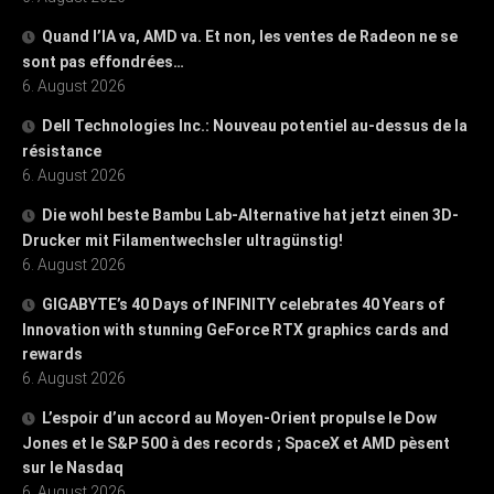
Quand l’IA va, AMD va. Et non, les ventes de Radeon ne se
sont pas effondrées…
6. August 2026
Dell Technologies Inc.: Nouveau potentiel au-dessus de la
résistance
6. August 2026
Die wohl beste Bambu Lab-Alternative hat jetzt einen 3D-
Drucker mit Filamentwechsler ultragünstig!
6. August 2026
GIGABYTE’s 40 Days of INFINITY celebrates 40 Years of
Innovation with stunning GeForce RTX graphics cards and
rewards
6. August 2026
L’espoir d’un accord au Moyen-Orient propulse le Dow
Jones et le S&P 500 à des records ; SpaceX et AMD pèsent
sur le Nasdaq
6. August 2026