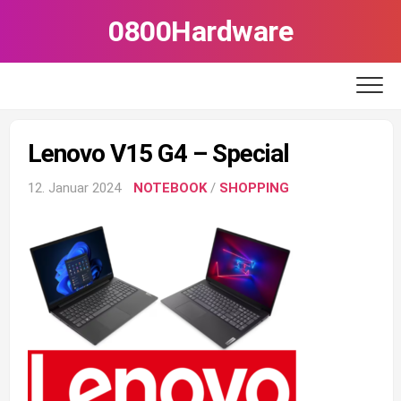
Skip
0800Hardware
to
content
Lenovo V15 G4 – Special
12. Januar 2024
NOTEBOOK
/
SHOPPING