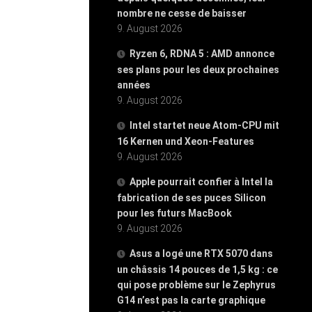
nombre ne cesse de baisser
9. August 2026
Ryzen 6, RDNA 5 : AMD annonce
ses plans pour les deux prochaines
années
9. August 2026
Intel startet neue Atom-CPU mit
16 Kernen und Xeon-Features
9. August 2026
Apple pourrait confier à Intel la
fabrication de ses puces Silicon
pour les futurs MacBook
9. August 2026
Asus a logé une RTX 5070 dans
un châssis 14 pouces de 1,5 kg : ce
qui pose problème sur le Zephyrus
G14 n’est pas la carte graphique