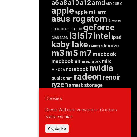
a6
a8
a10
a12
amd
ANYCUBIC
apple
apple m1
arm
asus rog
atom
Bresser
geforce
ELEGOO
GEEETECH
i3
i5
i7
intel
ipad
GIANTARM
kaby lake
lenovo
LABISTS
m3
m5
m7
macbook
macbook air
miix
mediatek
nvidia
notebook
MINGDA
radeon
renoir
qualcomm
ryzen
smart storage
tab
tablet
snapdragon
threadripper
zen
Cookies
yoga
Diese Website verwendet Cookies:
weiteres hier.
WERBUNG
Ok, danke