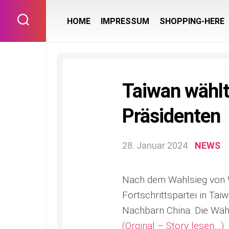
Skip
to
HOME
IMPRESSUM
SHOPPING-HERE
content
Taiwan wählt
Präsidenten
28. Januar 2024
NEWS
Nach dem Wahlsieg von Wi
Fortschrittspartei in T
Nachbarn China. Die Wähl
(Orginal – Story lesen…)