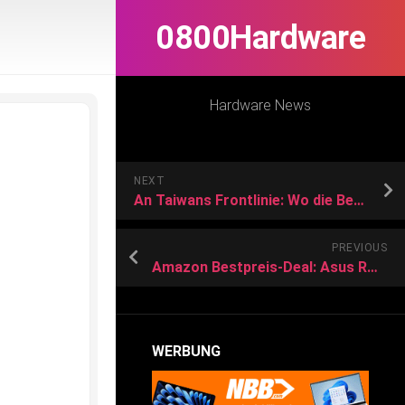
0800Hardware
Hardware News
NEXT
An Taiwans Frontlinie: Wo die Bedrohung durch China zum Greifen nah ist
PREVIOUS
Amazon Bestpreis-Deal: Asus ROG Flow X16 Gaming-Convertible mit Intel Core i9 und GeForce RTX 4060
WERBUNG