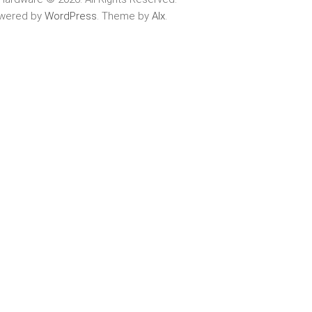
wered by
WordPress
. Theme by
Alx
.