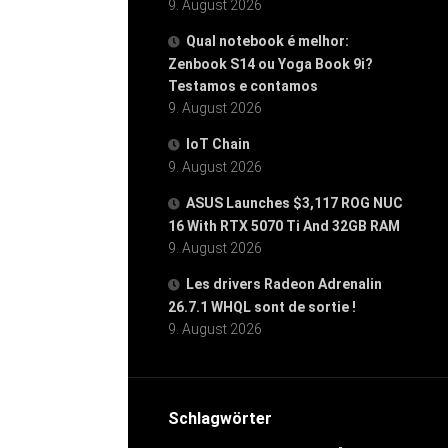
9. August 2026
Qual notebook é melhor:
Zenbook S14 ou Yoga Book 9i?
Testamos e contamos
9. August 2026
IoT Chain
9. August 2026
ASUS Launches $3,117 ROG NUC
16 With RTX 5070 Ti And 32GB RAM
9. August 2026
Les drivers Radeon Adrenalin
26.7.1 WHQL sont de sortie !
9. August 2026
Schlagwörter