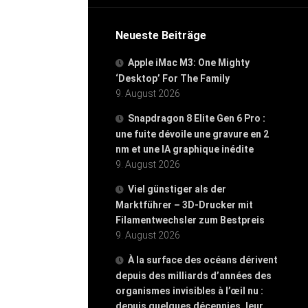
Neueste Beiträge
Apple iMac M3: One Mighty
‘Desktop’ For The Family
9. August 2026
Snapdragon 8 Elite Gen 6 Pro :
une fuite dévoile une gravure en 2
nm et une IA graphique inédite
9. August 2026
Viel günstiger als der
Marktführer – 3D-Drucker mit
Filamentwechsler zum Bestpreis
9. August 2026
À la surface des océans dérivent
depuis des milliards d’années des
organismes invisibles à l’œil nu :
depuis quelques décennies, leur