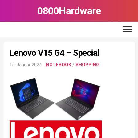
Skip
0800Hardware
to
content
Lenovo V15 G4 – Special
15. Januar 2024
NOTEBOOK
/
SHOPPING