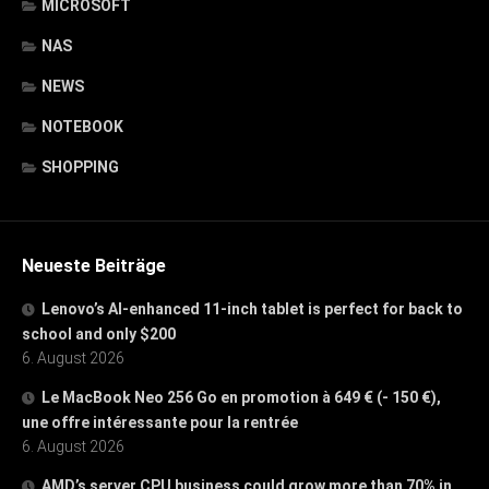
MICROSOFT
NAS
NEWS
NOTEBOOK
SHOPPING
Neueste Beiträge
Lenovo’s AI-enhanced 11-inch tablet is perfect for back to
school and only $200
6. August 2026
Le MacBook Neo 256 Go en promotion à 649 € (- 150 €),
une offre intéressante pour la rentrée
6. August 2026
AMD’s server CPU business could grow more than 70% in