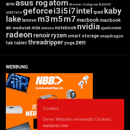
asus rog
atom
arm
Bresser
Comgrow
ELEGOO
geforce
i3
i5
i7
intel
kaby
ipad
GEEETECH
lake
m3
m5
m7
macbook
macbook
lenovo
nvidia
air
miix
notebook
mediatek
qualcomm
MINGDA
radeon
renoir
ryzen
smart storage
snapdragon
threadripper
zen
tab
tablet
yoga
WERBUNG
Cookies
Diese Website verwendet Cookies:
weiteres hier.