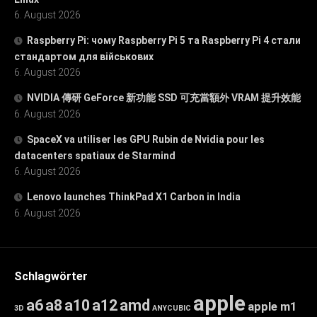
6. August 2026
Raspberry Pi: чому Raspberry Pi 5 та Raspberry Pi 4 стали
стандартом для військових
6. August 2026
NVIDIA 傳研 GeForce 新功能 SSD 可充當額外 VRAM 提升效能
6. August 2026
SpaceX va utiliser les GPU Rubin de Nvidia pour les
datacenters spatiaux de Starmind
6. August 2026
Lenovo launches ThinkPad X1 Carbon in India
6. August 2026
Schlagwörter
apple
a6
a8
a10
a12
amd
apple m1
3D
ANYCUBIC