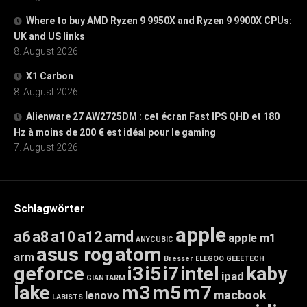
Where to buy AMD Ryzen 9 9950X and Ryzen 9 9900X CPUs:
UK and US links
8. August 2026
X1 Carbon
8. August 2026
Alienware 27 AW2725DM : cet écran Fast IPS QHD et 180
Hz à moins de 200 € est idéal pour le gaming
7. August 2026
Schlagwörter
apple
a6
a8
a10
a12
amd
apple m1
ANYCUBIC
asus rog
atom
arm
Bresser
ELEGOO
GEEETECH
geforce
i3
i5
i7
intel
kaby
ipad
GIANTARM
lake
m3
m5
m7
macbook
lenovo
LABISTS