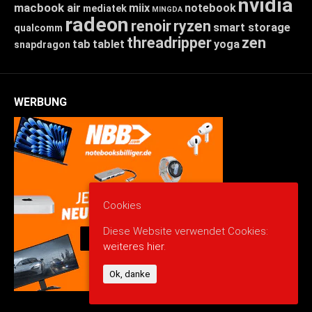
nvidia
macbook air
miix
notebook
mediatek
MINGDA
radeon
renoir
ryzen
smart storage
qualcomm
threadripper
zen
tab
tablet
yoga
snapdragon
WERBUNG
Cookies
Diese Website verwendet Cookies:
weiteres hier.
Ok, danke