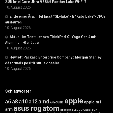
2.8K Intel Core Ultra 9 386H Panther Lake Wi-Fi 7
10. August 2026
Ende einer Ära: Intel lässt “Skylake”- & “Kaby Lake”-CPUs
auslaufen
10. August 2026
Aktuell im Test: Lenovo ThinkPad X1 Yoga Gen 4 mit
Aluminium-Gehäuse
10. August 2026
Hewlett Packard Enterprise Company : Morgan Stanley
désormais positif sur le dossier
10. August 2026
Schlagwörter
apple
a6
a8
a10
a12
amd
apple m1
ANYCUBIC
asus rog
atom
arm
Bresser
ELEGOO
GEEETECH