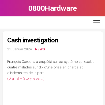
Skip
0800Hardware
to
content
Cash investigation
21. Januar 2024
NEWS
François Cardona a enquêté sur ce système qui exclut
quatre malades sur dix d’une prise en charge et
d’indemnités de la part …
(Orginal – Story lesen…)