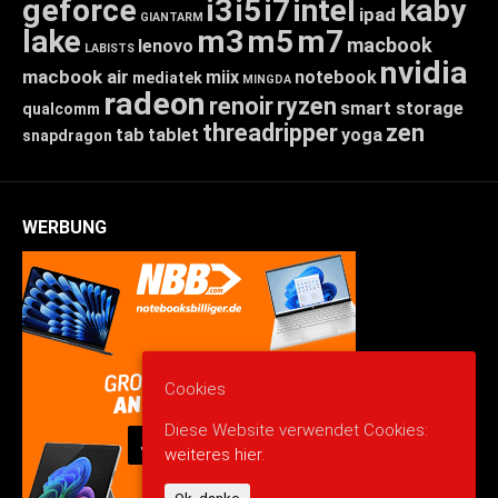
geforce
i3
i5
i7
intel
kaby
ipad
GIANTARM
lake
m3
m5
m7
macbook
lenovo
LABISTS
nvidia
macbook air
miix
notebook
mediatek
MINGDA
radeon
renoir
ryzen
smart storage
qualcomm
threadripper
zen
tab
tablet
yoga
snapdragon
WERBUNG
Cookies
Diese Website verwendet Cookies:
weiteres hier.