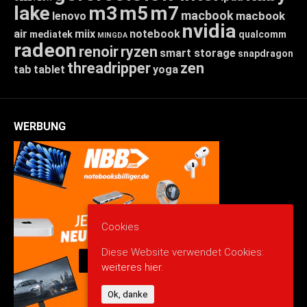
lake
m3
m5
m7
macbook
macbook
lenovo
nvidia
air
miix
notebook
mediatek
qualcomm
MINGDA
radeon
renoir
ryzen
smart storage
snapdragon
threadripper
zen
tab
tablet
yoga
WERBUNG
Cookies
Diese Website verwendet Cookies:
weiteres hier.
Ok, danke