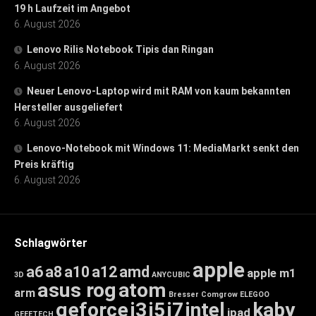
19 h Laufzeit im Angebot
6. August 2026
Lenovo Rilis Notebook Tipis dan Ringan
6. August 2026
Neuer Lenovo-Laptop wird mit RAM von kaum bekannten
Hersteller ausgeliefert
6. August 2026
Lenovo-Notebook mit Windows 11: MediaMarkt senkt den
Preis kräftig
6. August 2026
Schlagwörter
apple
a6
a8
a10
a12
amd
apple m1
3D
ANYCUBIC
asus rog
atom
arm
Bresser
Comgrow
ELEGOO
geforce
i3
i5
i7
intel
kaby
ipad
GEEETECH