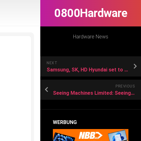
0800Hardware
Hardware News
NEXT
Samsung, SK, HD Hyundai set to discuss advanced AI at CES
PREVIOUS
Seeing Machines Limited: Seeing Machines to showcase cutting edge interior sensing technology at CES 2024
WERBUNG