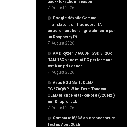
back-to-school season
7. August 2026
Google dévoile Gemma
Translator : un traducteur IA
entièrement hors ligne alimenté par
un Raspberry Pi
7. August 2026
AMD Ryzen 7 6800H, SSD 512Go,
RAM 16Go : ce mini PC performant
est à un prix canon
7. August 2026
Asus ROG Swift OLED
PG27AQWP-W im Test: Tandem-
OLED bricht Hertz-Rekord (720 Hz!)
auf Knopfdruck
7. August 2026
Comparatif / 38 cpu/processeurs
testés Août 2026