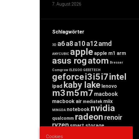
7. August 2026
Schlagwörter
a6
a8
a10
a12
amd
3D
apple
apple m1
arm
ANYCUBIC
asus rog
atom
Bresser
Comgrow
ELEGOO
GEEETECH
geforce
i3
i5
i7
intel
kaby lake
ipad
lenovo
m3
m5
m7
macbook
macbook air
miix
mediatek
nvidia
notebook
MINGDA
radeon
renoir
qualcomm
ryzen
smart storage
tab
tablet
snapdragon
Cookies