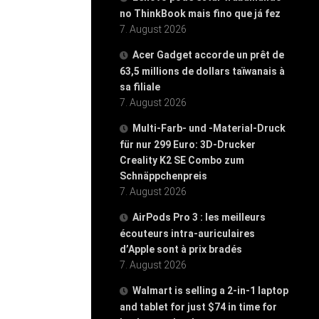
no ThinkBook mais fino que já fez
7. August 2026
Acer Gadget accorde un prêt de
63,5 millions de dollars taïwanais à
sa filiale
7. August 2026
Multi-Farb- und -Material-Druck
für nur 299 Euro: 3D-Drucker
Creality K2 SE Combo zum
Schnäppchenpreis
7. August 2026
AirPods Pro 3 : les meilleurs
écouteurs intra-auriculaires
d’Apple sont à prix bradés
7. August 2026
Walmart is selling a 2-in-1 laptop
and tablet for just $74 in time for