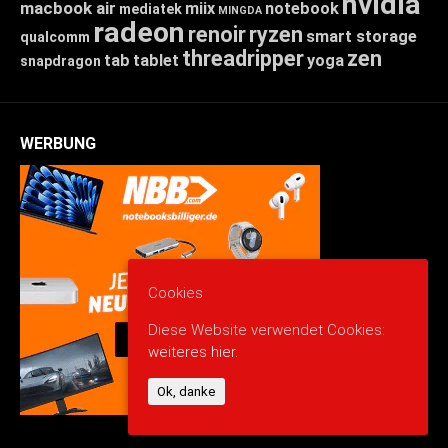
nvidia
macbook air
miix
notebook
mediatek
MINGDA
radeon
renoir
ryzen
smart storage
qualcomm
threadripper
zen
tab
tablet
yoga
snapdragon
WERBUNG
Cookies
Diese Website verwendet Cookies:
weiteres hier.
Ok, danke