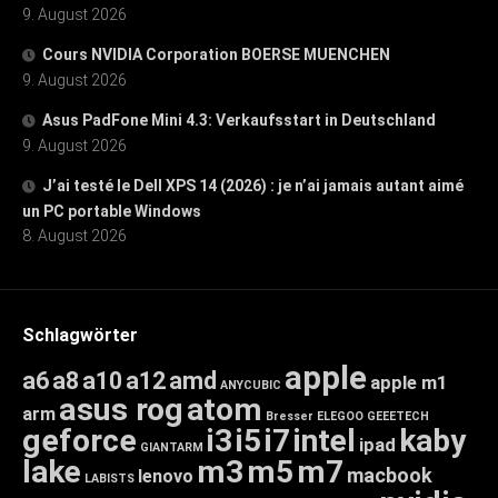
9. August 2026
Cours NVIDIA Corporation BOERSE MUENCHEN
9. August 2026
Asus PadFone Mini 4.3: Verkaufsstart in Deutschland
9. August 2026
J’ai testé le Dell XPS 14 (2026) : je n’ai jamais autant aimé
un PC portable Windows
8. August 2026
Schlagwörter
apple
a6
a8
a10
a12
amd
apple m1
ANYCUBIC
asus rog
atom
arm
Bresser
ELEGOO
GEEETECH
geforce
i3
i5
i7
intel
kaby
ipad
GIANTARM
lake
m3
m5
m7
macbook
lenovo
LABISTS