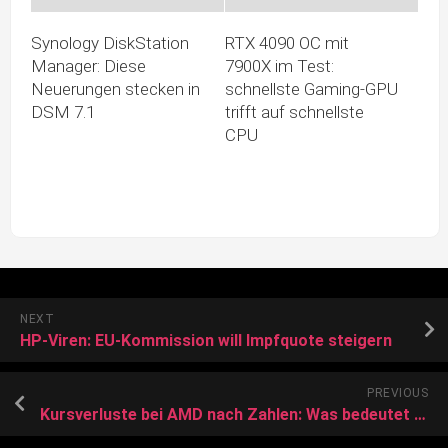
Synology DiskStation
RTX 4090 OC mit
Manager: Diese
7900X im Test:
Neuerungen stecken in
schnellste Gaming-GPU
DSM 7.1
trifft auf schnellste
CPU
NEXT
HP-Viren: EU-Kommission will Impfquote steigern
PREVIOUS
Kursverluste bei AMD nach Zahlen: Was bedeutet das für Infineon?