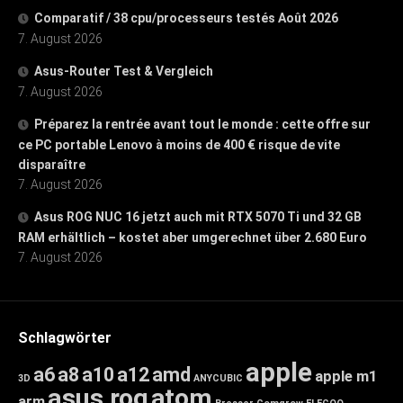
Comparatif / 38 cpu/processeurs testés Août 2026
7. August 2026
Asus-Router Test & Vergleich
7. August 2026
Préparez la rentrée avant tout le monde : cette offre sur
ce PC portable Lenovo à moins de 400 € risque de vite
disparaître
7. August 2026
Asus ROG NUC 16 jetzt auch mit RTX 5070 Ti und 32 GB
RAM erhältlich – kostet aber umgerechnet über 2.680 Euro
7. August 2026
Schlagwörter
apple
a6
a8
a10
a12
amd
apple m1
3D
ANYCUBIC
asus rog
atom
arm