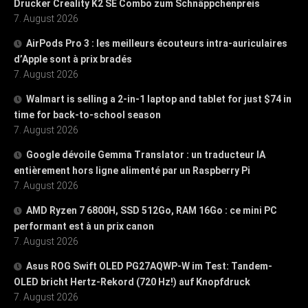
Drucker Creality K2 SE Combo zum Schnäppchenpreis
7. August 2026
AirPods Pro 3 : les meilleurs écouteurs intra-auriculaires
d’Apple sont à prix bradés
7. August 2026
Walmart is selling a 2-in-1 laptop and tablet for just $74 in
time for back-to-school season
7. August 2026
Google dévoile Gemma Translator : un traducteur IA
entièrement hors ligne alimenté par un Raspberry Pi
7. August 2026
AMD Ryzen 7 6800H, SSD 512Go, RAM 16Go : ce mini PC
performant est à un prix canon
7. August 2026
Asus ROG Swift OLED PG27AQWP-W im Test: Tandem-
OLED bricht Hertz-Rekord (720 Hz!) auf Knopfdruck
7. August 2026