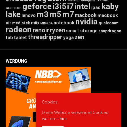
Bresser
Comgrow
ELEGOO
geforce
i3
i5
i7
intel
kaby
ipad
GEEETECH
lake
m3
m5
m7
macbook
macbook
lenovo
nvidia
air
miix
notebook
mediatek
qualcomm
MINGDA
radeon
renoir
ryzen
smart storage
snapdragon
threadripper
zen
tab
tablet
yoga
WERBUNG
Cookies
Diese Website verwendet Cookies:
weiteres hier.