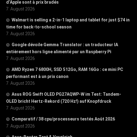
d’Apple sont à prix bradés
7. August 2026
Walmart is selling a 2-in-1 laptop and tablet for just $74 in
time for back-to-school season
7. August 2026
Google dévoile Gemma Translator : un traducteur IA
entièrement hors ligne alimenté par un Raspberry Pi
7. August 2026
AMD Ryzen 7 6800H, SSD 512Go, RAM 16Go : ce mini PC
performant est à un prix canon
7. August 2026
Asus ROG Swift OLED PG27AQWP-W im Test: Tandem-
OLED bricht Hertz-Rekord (720 Hz!) auf Knopfdruck
7. August 2026
Comparatif / 38 cpu/processeurs testés Août 2026
7. August 2026
Asus-Router Test & Vergleich