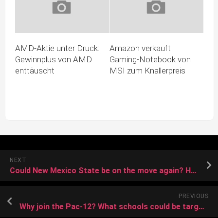
AMD-Aktie unter Druck:
Amazon verkauft
Gewinnplus von AMD
Gaming-Notebook von
enttäuscht
MSI zum Knallerpreis
NEXT
Could New Mexico State be on the move again? How Pac-12 expansion could impact Aggies
PREVIOUS
Why join the Pac-12? What schools could be targeted next? What’s next for Mountain West?