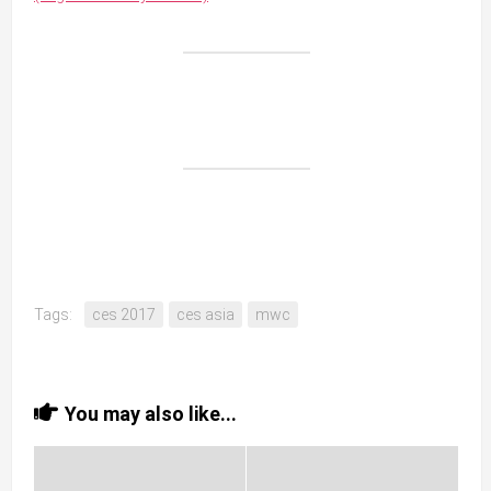
Tags:
ces 2017
ces asia
mwc
You may also like...