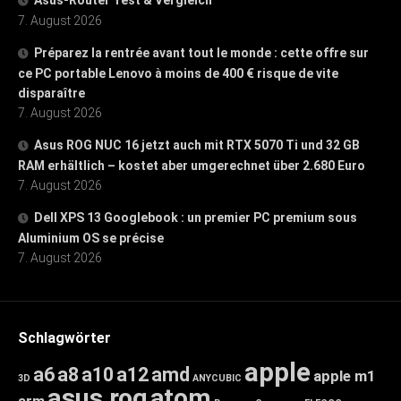
7. August 2026
Préparez la rentrée avant tout le monde : cette offre sur
ce PC portable Lenovo à moins de 400 € risque de vite
disparaître
7. August 2026
Asus ROG NUC 16 jetzt auch mit RTX 5070 Ti und 32 GB
RAM erhältlich – kostet aber umgerechnet über 2.680 Euro
7. August 2026
Dell XPS 13 Googlebook : un premier PC premium sous
Aluminium OS se précise
7. August 2026
Schlagwörter
apple
a6
a8
a10
a12
amd
apple m1
3D
ANYCUBIC
asus rog
atom