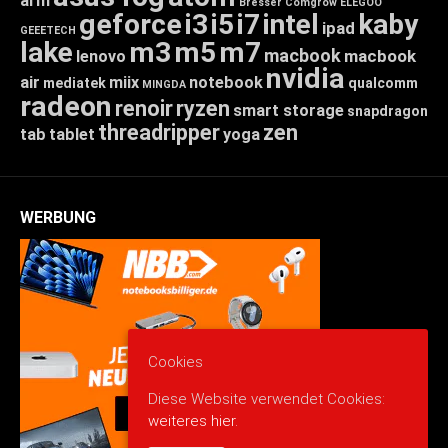
arm
Bresser
Comgrow
ELEGOO
geforce
i3
i5
i7
intel
kaby
ipad
GEEETECH
lake
m3
m5
m7
macbook
macbook
lenovo
nvidia
air
miix
notebook
mediatek
qualcomm
MINGDA
radeon
renoir
ryzen
smart storage
snapdragon
threadripper
zen
tab
tablet
yoga
WERBUNG
Cookies
Diese Website verwendet Cookies:
weiteres hier.