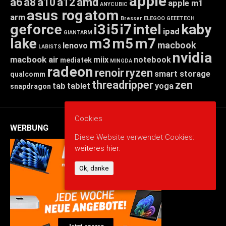
apple
a6
a8
a10
a12
amd
apple m1
ANYCUBIC
asus rog
atom
arm
Bresser
ELEGOO
GEEETECH
geforce
i3
i5
i7
intel
kaby
ipad
GIANTARM
lake
m3
m5
m7
macbook
lenovo
LABISTS
nvidia
macbook air
miix
notebook
mediatek
MINGDA
radeon
renoir
ryzen
smart storage
qualcomm
threadripper
zen
tab
tablet
yoga
snapdragon
Cookies
WERBUNG
Diese Website verwendet Cookies:
weiteres hier.
Ok, danke