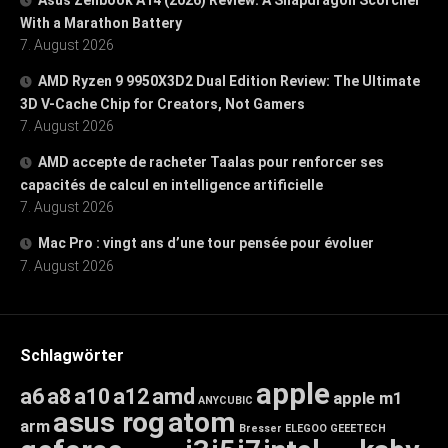
With a Marathon Battery
7. August 2026
AMD Ryzen 9 9950X3D2 Dual Edition Review: The Ultimate
3D V-Cache Chip for Creators, Not Gamers
7. August 2026
AMD accepte de racheter Taalas pour renforcer ses
capacités de calcul en intelligence artificielle
7. August 2026
Mac Pro : vingt ans d’une tour pensée pour évoluer
7. August 2026
Schlagwörter
apple
a6
a8
a10
a12
amd
apple m1
ANYCUBIC
asus rog
atom
arm
Bresser
ELEGOO
GEEETECH