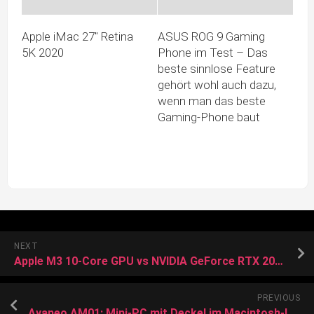
Apple iMac 27″ Retina
ASUS ROG 9 Gaming
5K 2020
Phone im Test – Das
beste sinnlose Feature
gehört wohl auch dazu,
wenn man das beste
Gaming-Phone baut
NEXT
Apple M3 10-Core GPU vs NVIDIA GeForce RTX 2080 Super (Desktop) vs Apple M3 Pro 14-Core GPU
PREVIOUS
Ayaneo AM01: Mini-PC mit Deckel im Macintosh-Look & AMD Ryzen-CPUs