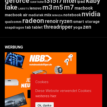
geforce
i3
i5
i7
intel
kaby
ipad
GIANTARM
lake
m3
m5
m7
macbook
lenovo
LABISTS
nvidia
macbook air
miix
notebook
mediatek
MINGDA
radeon
renoir
ryzen
smart storage
qualcomm
threadripper
zen
tab
tablet
yoga
snapdragon
WERBUNG
Cookies
Diese Website verwendet Cookies:
weiteres hier.
Ok, danke