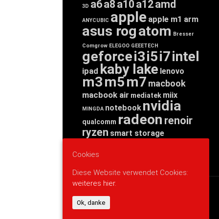
a6
a8
a10
a12
amd
3D
apple
apple m1
arm
ANYCUBIC
asus rog
atom
Bresser
Comgrow
ELEGOO
GEEETECH
geforce
i3
i5
i7
intel
kaby lake
ipad
lenovo
m3
m5
m7
macbook
macbook air
miix
mediatek
nvidia
notebook
MINGDA
radeon
renoir
qualcomm
ryzen
smart storage
tab
tablet
snapdragon
threadripper
zen
Cookies
yoga
Diese Website verwendet Cookies:
weiteres hier.
WERBUNG
Ok, danke