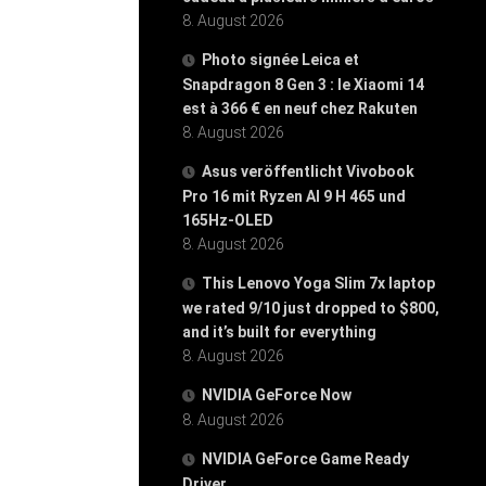
8. August 2026
Photo signée Leica et
Snapdragon 8 Gen 3 : le Xiaomi 14
est à 366 € en neuf chez Rakuten
8. August 2026
Asus veröffentlicht Vivobook
Pro 16 mit Ryzen AI 9 H 465 und
165Hz-OLED
8. August 2026
This Lenovo Yoga Slim 7x laptop
we rated 9/10 just dropped to $800,
and it’s built for everything
8. August 2026
NVIDIA GeForce Now
8. August 2026
NVIDIA GeForce Game Ready
Driver