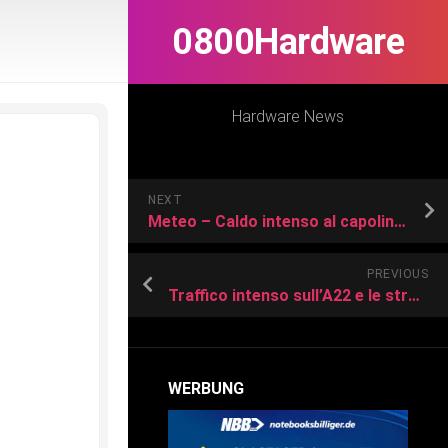
0800Hardware
Hardware News
NEXT
Meteo – Caldo intenso al capolinea sull’Italia, ma oggi ancora bollino rosso su 18 città
PREVIOUS
Traffico intenso sull’A22 e le strade principali
WERBUNG