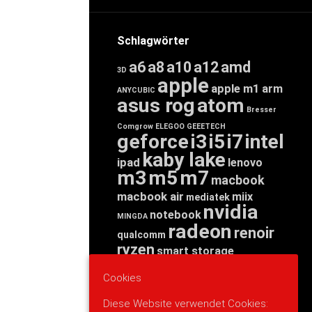
Schlagwörter
a6
a8
a10
a12
amd
3D
apple
apple m1
arm
ANYCUBIC
asus rog
atom
Bresser
Comgrow
ELEGOO
GEEETECH
geforce
i3
i5
i7
intel
kaby lake
ipad
lenovo
m3
m5
m7
macbook
macbook air
miix
mediatek
nvidia
notebook
MINGDA
radeon
renoir
qualcomm
ryzen
smart storage
tab
tablet
snapdragon
Cookies
threadripper
zen
yoga
Diese Website verwendet Cookies: