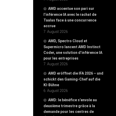
AMD accentue son pari sur
l’inférence IA avec le rachat de
Taalas face à une concurrence
accrue
7. August 2026
AMD, Spectro Cloud et
Supermicro lancent AMD Instinct
Coder, une solution d’inférence IA
pour les entreprises
7. August 2026
AMD eröffnet die IFA 2026 – und
schickt den Gaming-Chef auf die
KI-Bühne
6. August 2026
AMD: le bénéfice s’envole au
deuxième trimestre grâce à la
demande pour les centres de