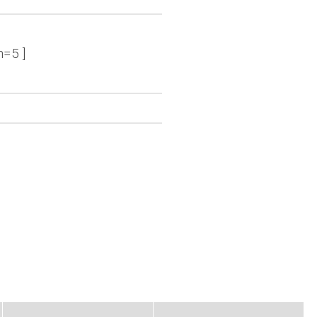
n=5 ]