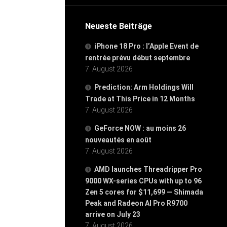
Neueste Beiträge
iPhone 18 Pro : l’Apple Event de
rentrée prévu début septembre
7. August 2026
Prediction: Arm Holdings Will
Trade at This Price in 12 Months
7. August 2026
GeForce NOW : au moins 26
nouveautés en août
7. August 2026
AMD launches Threadripper Pro
9000 WX-series CPUs with up to 96
Zen 5 cores for $11,699 — Shimada
Peak and Radeon AI Pro R9700
arrive on July 23
7. August 2026