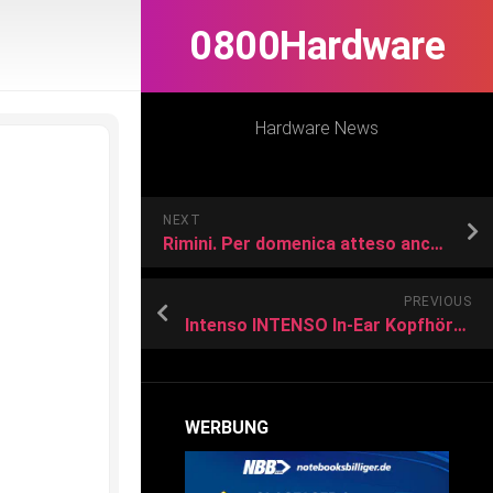
0800Hardware
Hardware News
NEXT
Rimini. Per domenica atteso ancora caldo intenso
PREVIOUS
Intenso INTENSO In-Ear Kopfhörer Buds T302A, weiß Kopfhörer
WERBUNG