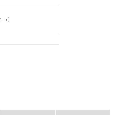
n=5 ]