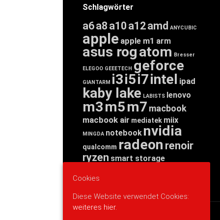
Schlagwörter
a6
a8
a10
a12
amd
ANYCUBIC
apple
apple m1
arm
asus rog
atom
Bresser
geforce
ELEGOO
GEEETECH
i3
i5
i7
intel
ipad
GIANTARM
kaby lake
lenovo
LABISTS
m3
m5
m7
macbook
macbook air
miix
mediatek
nvidia
notebook
MINGDA
radeon
renoir
qualcomm
ryzen
smart storage
tab
tablet
snapdragon
threadripper
zen
Cookies
yoga
Diese Website verwendet Cookies:
weiteres hier.