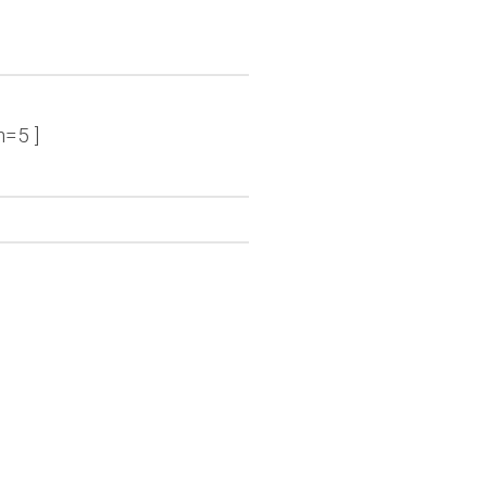
n=5 ]