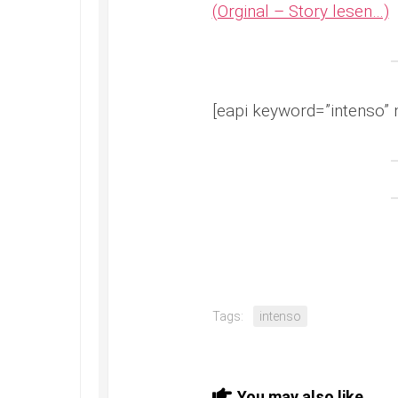
(Orginal – Story lesen…)
[eapi keyword=”intenso” 
Tags:
intenso
You may also like...