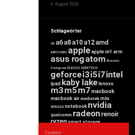
6. August 2026
Schlagwörter
a6
a8
a10
a12
amd
3D
apple
apple m1
arm
ANYCUBIC
asus rog
atom
Bresser
Comgrow
ELEGOO
GEEETECH
geforce
i3
i5
i7
intel
kaby lake
ipad
lenovo
m3
m5
m7
macbook
macbook air
miix
mediatek
nvidia
notebook
MINGDA
radeon
renoir
qualcomm
ryzen
smart storage
tab
tablet
snapdragon
Cookies