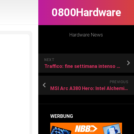
0800Hardware
Hardware News
NEXT
Traffico: fine settimana intenso su tutte le direttrici
PREVIOUS
MSI Arc A380 Hero: Intel Alchemist auf nur 172 × 75 × 38 mm im Low-Profile
WERBUNG