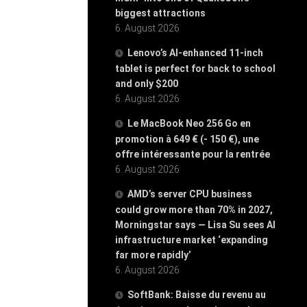
biggest attractions
6. August 2026
Lenovo’s AI-enhanced 11-inch
tablet is perfect for back to school
and only $200
6. August 2026
Le MacBook Neo 256 Go en
promotion à 649 € (- 150 €), une
offre intéressante pour la rentrée
6. August 2026
AMD’s server CPU business
could grow more than 70% in 2027,
Morningstar says — Lisa Su sees AI
infrastructure market ‘expanding
far more rapidly’
6. August 2026
SoftBank: Baisse du revenu au