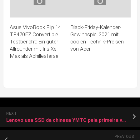
Asus VivoBook Flip 14
Black-Friday-Kalender-
TP470EZ Convertible
Gewinnspiel 2021 mit
Testbericht: Ein guter
coolen Technik-Preisen
Allrounder mit Iris Xe
von Acer!
Max als Achillesferse
NEXT
Lenovo usa SSD da chinesa YMTC pela primeira vez no ThinkBook 14 G9 IPL
PREVIOUS