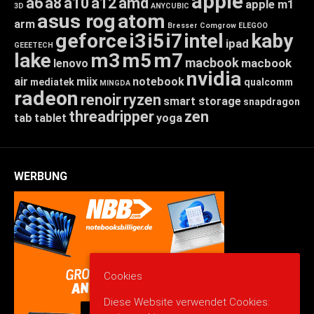
apple
a6
a8
a10
a12
amd
apple m1
3D
ANYCUBIC
asus rog
atom
arm
Bresser
Comgrow
ELEGOO
geforce
i3
i5
i7
intel
kaby
ipad
GEEETECH
lake
m3
m5
m7
macbook
macbook
lenovo
nvidia
air
miix
notebook
mediatek
qualcomm
MINGDA
radeon
renoir
ryzen
smart storage
snapdragon
threadripper
zen
tab
tablet
yoga
WERBUNG
Cookies
Diese Website verwendet Cookies: