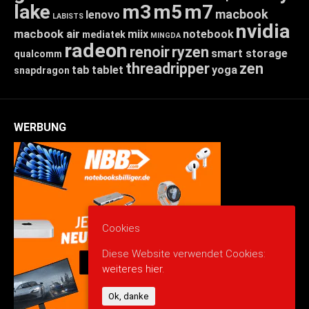
lake
m3
m5
m7
macbook
lenovo
LABISTS
nvidia
macbook air
miix
notebook
mediatek
MINGDA
radeon
renoir
ryzen
smart storage
qualcomm
threadripper
zen
tab
tablet
yoga
snapdragon
WERBUNG
Cookies
Diese Website verwendet Cookies:
weiteres hier.
Ok, danke