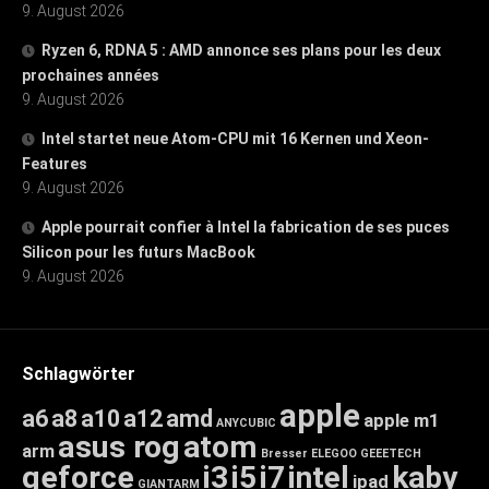
9. August 2026
Ryzen 6, RDNA 5 : AMD annonce ses plans pour les deux
prochaines années
9. August 2026
Intel startet neue Atom-CPU mit 16 Kernen und Xeon-
Features
9. August 2026
Apple pourrait confier à Intel la fabrication de ses puces
Silicon pour les futurs MacBook
9. August 2026
Schlagwörter
apple
a6
a8
a10
a12
amd
apple m1
ANYCUBIC
asus rog
atom
arm
Bresser
ELEGOO
GEEETECH
geforce
i3
i5
i7
intel
kaby
ipad
GIANTARM