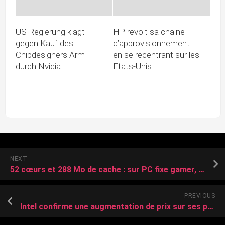
US-Regierung klagt
HP revoit sa chaine
gegen Kauf des
d’approvisionnement
Chipdesigners Arm
en se recentrant sur les
durch Nvidia
Etats-Unis
NEXT
52 cœurs et 288 Mo de cache : sur PC fixe gamer, Intel veut frapper fort avec ses prochains Core Ultra 400S Nova Lake
PREVIOUS
Intel confirme une augmentation de prix sur ses processeurs Core Ultra 7 270K et Ultra 5 250K