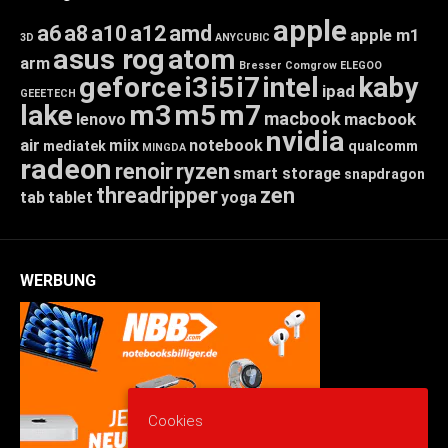
apple
a6
a8
a10
a12
amd
apple m1
3D
ANYCUBIC
asus rog
atom
arm
Bresser
Comgrow
ELEGOO
geforce
i3
i5
i7
intel
kaby
ipad
GEEETECH
lake
m3
m5
m7
macbook
macbook
lenovo
nvidia
air
miix
notebook
mediatek
qualcomm
MINGDA
radeon
renoir
ryzen
smart storage
snapdragon
threadripper
zen
tab
tablet
yoga
WERBUNG
Cookies