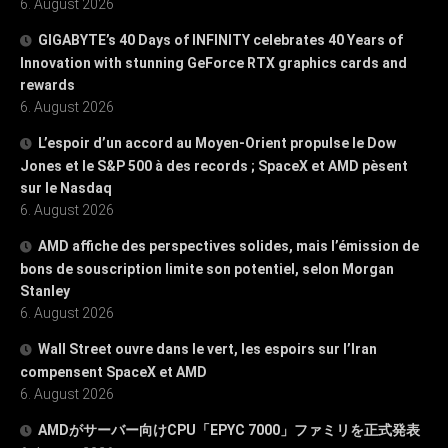
6. August 2026
GIGABYTE’s 40 Days of INFINITY celebrates 40 Years of
Innovation with stunning GeForce RTX graphics cards and
rewards
6. August 2026
L’espoir d’un accord au Moyen-Orient propulse le Dow
Jones et le S&P 500 à des records ; SpaceX et AMD pèsent
sur le Nasdaq
6. August 2026
AMD affiche des perspectives solides, mais l’émission de
bons de souscription limite son potentiel, selon Morgan
Stanley
6. August 2026
Wall Street ouvre dans le vert, les espoirs sur l’Iran
compensent SpaceX et AMD
6. August 2026
AMDがサーバー向けCPU「EPYC 7000」ファミリを正式発表