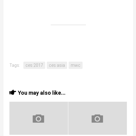
Tags:
ces 2017
ces asia
mwc
You may also like...