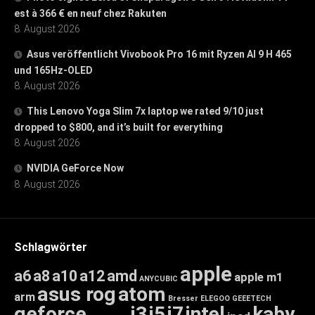
est à 366 € en neuf chez Rakuten
8. August 2026
Asus veröffentlicht Vivobook Pro 16 mit Ryzen AI 9 H 465
und 165Hz-OLED
8. August 2026
This Lenovo Yoga Slim 7x laptop we rated 9/10 just
dropped to $800, and it’s built for everything
8. August 2026
NVIDIA GeForce Now
8. August 2026
Schlagwörter
apple
a6
a8
a10
a12
amd
apple m1
ANYCUBIC
asus rog
atom
arm
Bresser
ELEGOO
GEEETECH
geforce
i3
i5
i7
intel
kaby