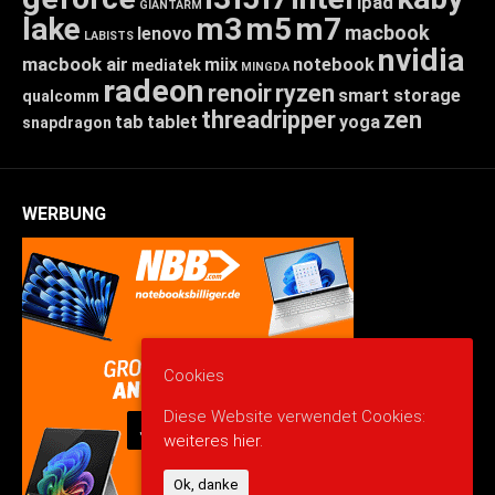
ipad
GIANTARM
lake
m3
m5
m7
macbook
lenovo
LABISTS
nvidia
macbook air
miix
notebook
mediatek
MINGDA
radeon
renoir
ryzen
smart storage
qualcomm
threadripper
zen
tab
tablet
yoga
snapdragon
WERBUNG
Cookies
Diese Website verwendet Cookies:
weiteres hier.
Ok, danke