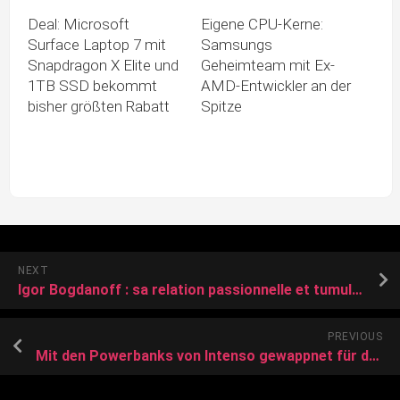
Deal: Microsoft
Eigene CPU-Kerne:
Surface Laptop 7 mit
Samsungs
Snapdragon X Elite und
Geheimteam mit Ex-
1TB SSD bekommt
AMD-Entwickler an der
bisher größten Rabatt
Spitze
NEXT
Igor Bogdanoff : sa relation passionnelle et tumultueuse avec Julie Jardon, sa dernière compagne
PREVIOUS
Mit den Powerbanks von Intenso gewappnet für den Winter