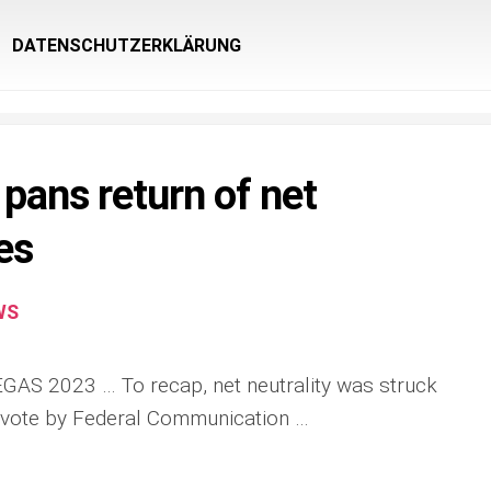
DATENSCHUTZERKLÄRUNG
pans return of net
es
WS
S 2023 … To recap, net neutrality was struck
2 vote by Federal Communication …