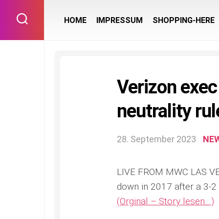
Skip
to
HOME
IMPRESSUM
SHOPPING-HERE
content
Verizon exec 
neutrality rul
28. September 2023
NE
LIVE FROM MWC LAS VEGA
down in 2017 after a 3-
(Orginal – Story lesen…)