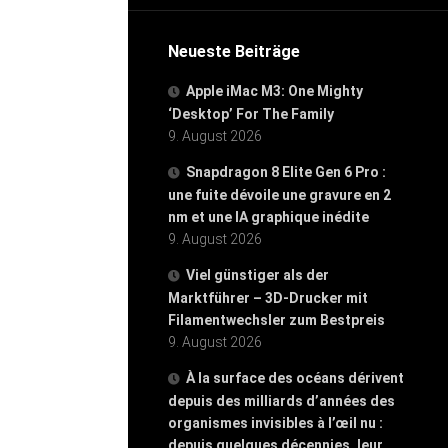
Neueste Beiträge
Apple iMac M3: One Mighty
‘Desktop’ For The Family
9. August 2026
Snapdragon 8 Elite Gen 6 Pro :
une fuite dévoile une gravure en 2
nm et une IA graphique inédite
9. August 2026
Viel günstiger als der
Marktführer – 3D-Drucker mit
Filamentwechsler zum Bestpreis
9. August 2026
À la surface des océans dérivent
depuis des milliards d’années des
organismes invisibles à l’œil nu :
depuis quelques décennies, leur