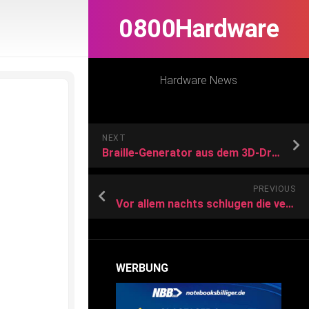
0800Hardware
Hardware News
NEXT
Braille-Generator aus dem 3D-Drucker gebaut
PREVIOUS
Vor allem nachts schlugen die verschiedenen Täter zu.Symbolfoto: Unsplash/Lacie Slezak
WERBUNG