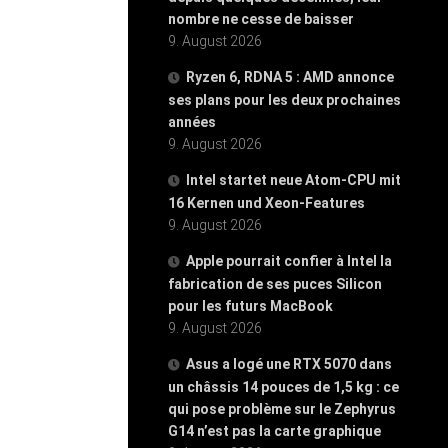
nombre ne cesse de baisser
9. August 2026
Ryzen 6, RDNA 5 : AMD annonce
ses plans pour les deux prochaines
années
9. August 2026
Intel startet neue Atom-CPU mit
16 Kernen und Xeon-Features
9. August 2026
Apple pourrait confier à Intel la
fabrication de ses puces Silicon
pour les futurs MacBook
9. August 2026
Asus a logé une RTX 5070 dans
un châssis 14 pouces de 1,5 kg : ce
qui pose problème sur le Zephyrus
G14 n’est pas la carte graphique