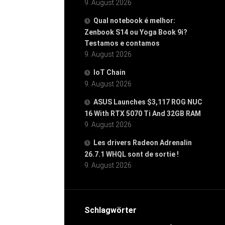
9. August 2026
Qual notebook é melhor:
Zenbook S14 ou Yoga Book 9i?
Testamos e contamos
9. August 2026
IoT Chain
9. August 2026
ASUS Launches $3,117 ROG NUC
16 With RTX 5070 Ti And 32GB RAM
9. August 2026
Les drivers Radeon Adrenalin
26.7.1 WHQL sont de sortie !
9. August 2026
Schlagwörter