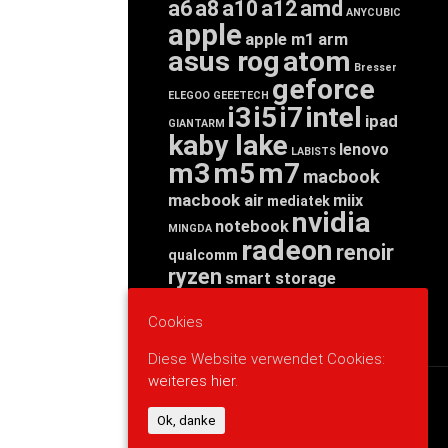
a6
a8
a10
a12
amd
ANYCUBIC
apple
apple m1
arm
asus rog
atom
Bresser
geforce
ELEGOO
GEEETECH
i3
i5
i7
intel
ipad
GIANTARM
kaby lake
lenovo
LABISTS
m3
m5
m7
macbook
macbook air
miix
mediatek
nvidia
notebook
MINGDA
radeon
renoir
qualcomm
ryzen
smart storage
tab
tablet
snapdragon
threadripper
zen
Cookies
yoga
Diese Website verwendet Cookies:
weiteres hier.
WERBUNG
Ok, danke