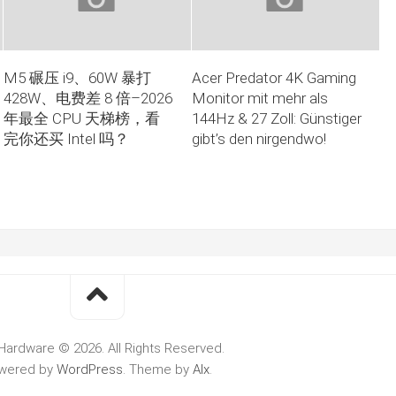
M5 碾压 i9、60W 暴打
Acer Predator 4K Gaming
428W、电费差 8 倍–2026
Monitor mit mehr als
年最全 CPU 天梯榜，看
144Hz & 27 Zoll: Günstiger
完你还买 Intel 吗？
gibt’s den nirgendwo!
Hardware © 2026. All Rights Reserved.
wered by
WordPress
. Theme by
Alx
.