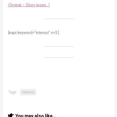
(Orginal – Story lesen…)
[eapi keyword=”intenso” n=5 ]
Tags:
intenso
You may also like...