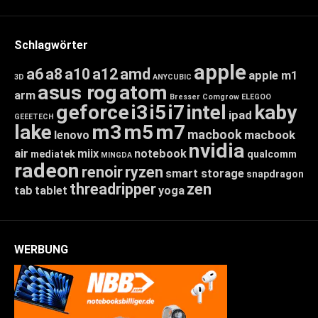
Schlagwörter
apple
a6
a8
a10
a12
amd
apple m1
3D
ANYCUBIC
asus rog
atom
arm
Bresser
Comgrow
ELEGOO
geforce
i3
i5
i7
intel
kaby
ipad
GEEETECH
lake
m3
m5
m7
macbook
macbook
lenovo
nvidia
air
miix
notebook
mediatek
qualcomm
MINGDA
radeon
renoir
ryzen
smart storage
snapdragon
threadripper
zen
tab
tablet
yoga
WERBUNG