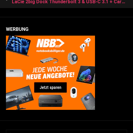
LaCie 2big Dock Thunderbolt 3 & USB-C 3.1 + Cardreader – 16TB 3,5 Zoll 7200rpm (STGB16000400)
WERBUNG