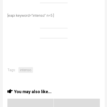
[eapi keyword=”intenso” n=5 ]
Tags:
intenso
You may also like...