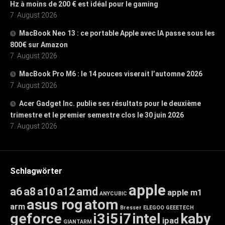
Hz à moins de 200 € est idéal pour le gaming
7. August 2026
MacBook Neo 13 : ce portable Apple avec IA passe sous les
800€ sur Amazon
7. August 2026
MacBook Pro M6 : le 14 pouces viserait l’automne 2026
7. August 2026
Acer Gadget Inc. publie ses résultats pour le deuxième
trimestre et le premier semestre clos le 30 juin 2026
7. August 2026
Schlagwörter
apple
a6
a8
a10
a12
amd
apple m1
ANYCUBIC
asus rog
atom
arm
Bresser
ELEGOO
GEEETECH
geforce
i3
i5
i7
intel
kaby
ipad
GIANTARM