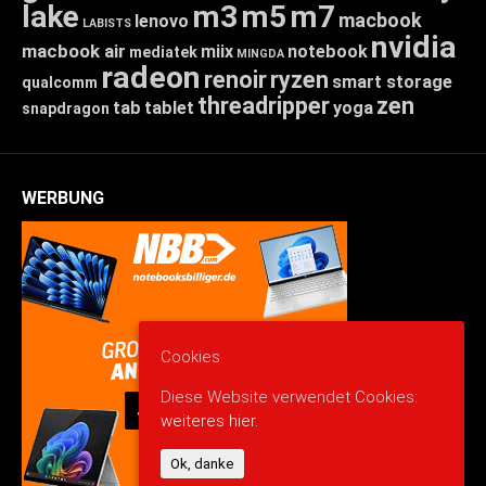
lake
m3
m5
m7
macbook
lenovo
LABISTS
nvidia
macbook air
miix
notebook
mediatek
MINGDA
radeon
renoir
ryzen
smart storage
qualcomm
threadripper
zen
tab
tablet
yoga
snapdragon
WERBUNG
Cookies
Diese Website verwendet Cookies:
weiteres hier.
Ok, danke