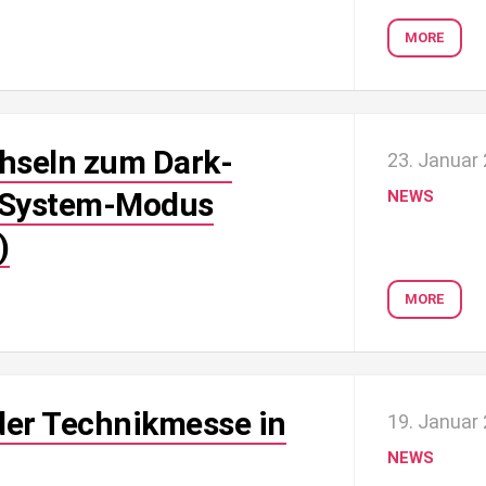
MORE
hseln zum Dark-
23. Januar
 System-Modus
NEWS
)
MORE
der Technikmesse in
19. Januar
NEWS