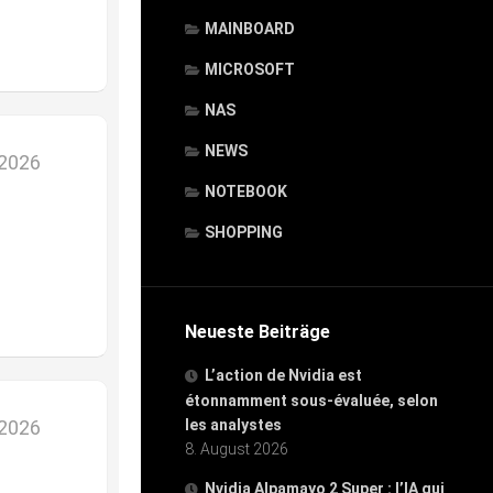
MAINBOARD
MICROSOFT
NAS
NEWS
 2026
NOTEBOOK
SHOPPING
Neueste Beiträge
L’action de Nvidia est
étonnamment sous-évaluée, selon
 2026
les analystes
8. August 2026
Nvidia Alpamayo 2 Super : l’IA qui