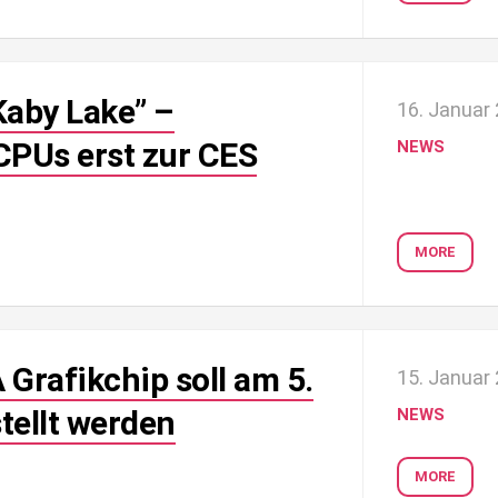
Kaby Lake” –
16. Januar
CPUs erst zur CES
NEWS
MORE
rafikchip soll am 5.
15. Januar
stellt werden
NEWS
MORE