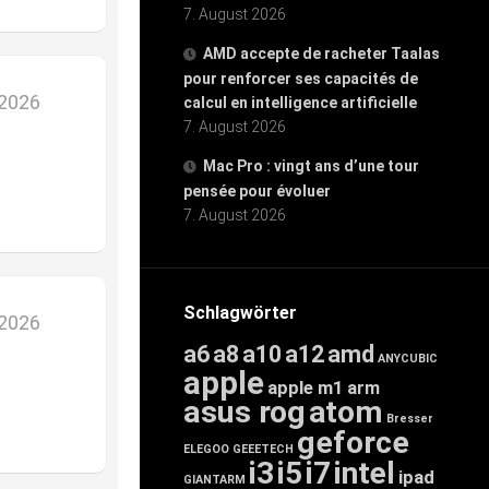
7. August 2026
AMD accepte de racheter Taalas
pour renforcer ses capacités de
 2026
calcul en intelligence artificielle
7. August 2026
Mac Pro : vingt ans d’une tour
pensée pour évoluer
7. August 2026
Schlagwörter
 2026
a6
a8
a10
a12
amd
ANYCUBIC
apple
apple m1
arm
asus rog
atom
Bresser
geforce
ELEGOO
GEEETECH
i3
i5
i7
intel
ipad
GIANTARM