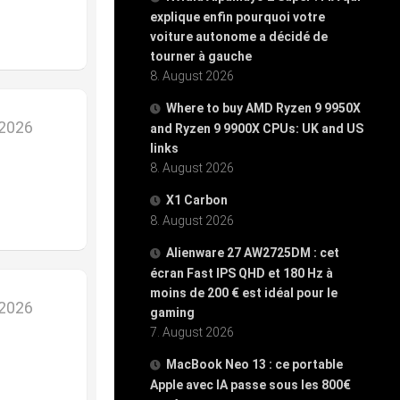
explique enfin pourquoi votre
voiture autonome a décidé de
tourner à gauche
8. August 2026
Where to buy AMD Ryzen 9 9950X
 2026
and Ryzen 9 9900X CPUs: UK and US
links
8. August 2026
X1 Carbon
8. August 2026
Alienware 27 AW2725DM : cet
écran Fast IPS QHD et 180 Hz à
moins de 200 € est idéal pour le
 2026
gaming
7. August 2026
MacBook Neo 13 : ce portable
Apple avec IA passe sous les 800€