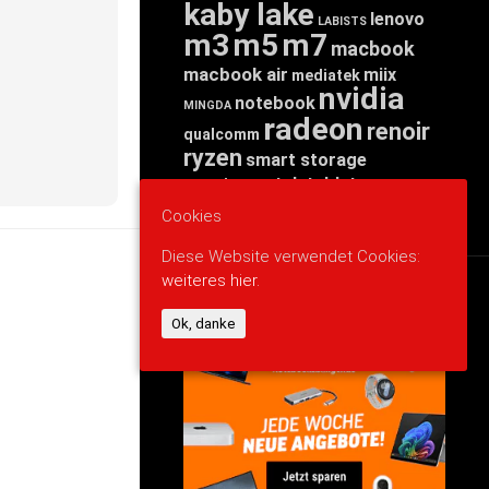
kaby lake
lenovo
LABISTS
m3
m5
m7
macbook
macbook air
miix
mediatek
nvidia
notebook
MINGDA
radeon
renoir
qualcomm
ryzen
smart storage
tab
tablet
snapdragon
threadripper
zen
yoga
Cookies
Diese Website verwendet Cookies:
weiteres hier.
WERBUNG
Ok, danke