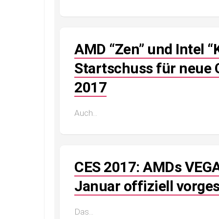
AMD “Zen” und Intel “
Startschuss für neue 
2017
Auch...
CES 2017: AMDs VEGA G
Januar offiziell vorge
Das...