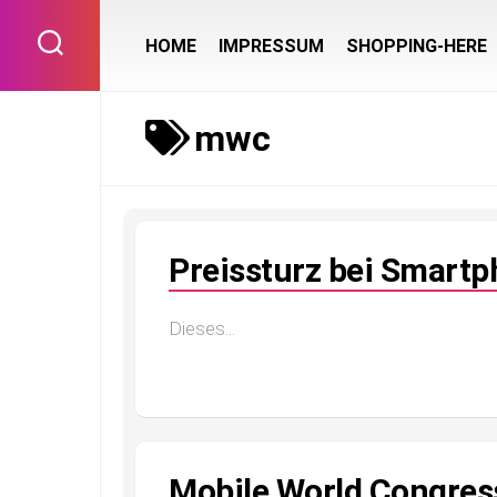
Skip
to
HOME
IMPRESSUM
SHOPPING-HERE
content
mwc
Preissturz bei Smart
Dieses...
Mobile World Congress