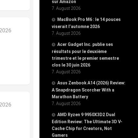
sur Amazon
7. August 2026
MacBook Pro M6 : le 14 pouces
viserait l’automne 2026
 2026
7. August 2026
Acer Gadget Inc. publie ses
résultats pour le deuxième
trimestre et le premier semestre
clos le 30 juin 2026
7. August 2026
Asus Zenbook A14 (2026) Review:
A Snapdragon Scorcher With a
Marathon Battery
7. August 2026
 2026
AMD Ryzen 9 9950X3D2 Dual
Edition Review: The Ultimate 3D V-
Cache Chip for Creators, Not
Gamers