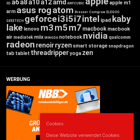
apple
a6
a8
a10
a12
amd
apple m1
3D
ANYCUBIC
asus rog
atom
arm
Bresser
Comgrow
ELEGOO
geforce
i3
i5
i7
intel
kaby
ipad
GEEETECH
lake
m3
m5
m7
macbook
macbook
lenovo
nvidia
air
miix
notebook
mediatek
qualcomm
MINGDA
radeon
renoir
ryzen
smart storage
snapdragon
threadripper
zen
tab
tablet
yoga
WERBUNG
Cookies
Diese Website verwendet Cookies: