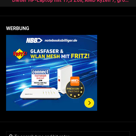
Dieser HP-Laptop mit 17,3 Zoll, AMD Ryzen 7, großer SSD und Windows 11 kostet nur 499 Euro am Amazon Prime Day
WERBUNG