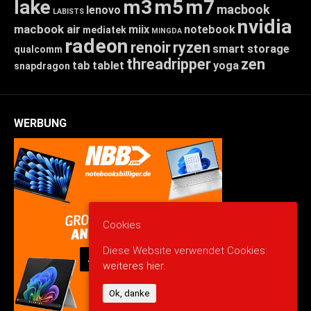
lake
m3
m5
m7
macbook
lenovo
LABISTS
nvidia
macbook air
miix
notebook
mediatek
MINGDA
radeon
renoir
ryzen
smart storage
qualcomm
threadripper
zen
tab
tablet
yoga
snapdragon
WERBUNG
Cookies
Diese Website verwendet Cookies:
weiteres hier.
Ok, danke