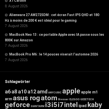
X1 Carbon
8. August 2026
Alienware 27 AW2725DM : cet écran Fast IPS QHD et 180
Hz à moins de 200 € est idéal pour le gaming
7. August 2026
MacBook Neo 13 : ce portable Apple avec IA passe sous les
800€ sur Amazon
7. August 2026
MacBook Pro M6 : le 14 pouces viserait l’automne 2026
7. August 2026
Schlagwörter
apple
a6
a8
a10
a12
amd
apple m1
ANYCUBIC
asus rog
atom
arm
Bresser
ELEGOO
GEEETECH
geforce
i3
i5
i7
intel
kaby
ipad
GIANTARM