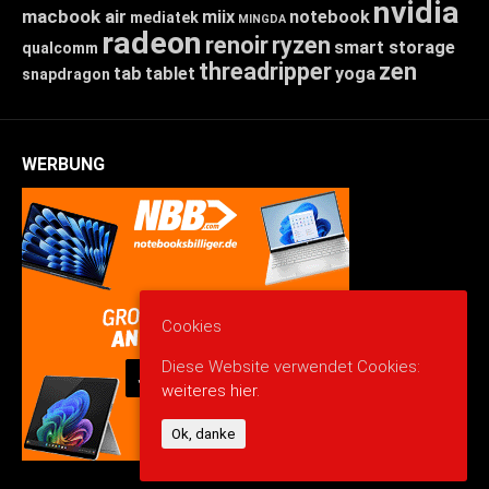
nvidia
macbook air
miix
notebook
mediatek
MINGDA
radeon
renoir
ryzen
smart storage
qualcomm
threadripper
zen
tab
tablet
yoga
snapdragon
WERBUNG
Cookies
Diese Website verwendet Cookies:
weiteres hier.
Ok, danke