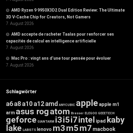
AMD Ryzen 9 9950X3D2 Dual Edition Review: The Ultimate
3D V-Cache Chip for Creators, Not Gamers
7. August 2026
AMD accepte de racheter Taalas pour renforcer ses
capacités de calcul en intelligence artificielle
7. August 2026
Mac Pro : vingt ans d’une tour pensée pour évoluer
7. August 2026
Schlagwörter
apple
a6
a8
a10
a12
amd
apple m1
ANYCUBIC
asus rog
atom
arm
Bresser
ELEGOO
GEEETECH
geforce
i3
i5
i7
intel
kaby
ipad
GIANTARM
lake
m3
m5
m7
macbook
lenovo
LABISTS