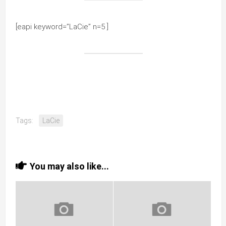
[eapi keyword=”LaCie” n=5 ]
Tags:
LaCie
You may also like...