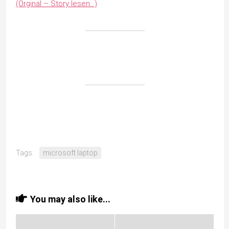
(Orginal – Story lesen…)
Tags:
microsoft laptop
You may also like...