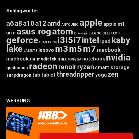
Schlagwörter
apple
a6
a8
a10
a12
amd
apple m1
ANYCUBIC
asus rog
atom
arm
Bresser
ELEGOO
GEEETECH
geforce
i3
i5
i7
intel
kaby
ipad
GIANTARM
lake
m3
m5
m7
macbook
lenovo
LABISTS
nvidia
macbook air
miix
notebook
mediatek
MINGDA
radeon
renoir
ryzen
smart storage
qualcomm
threadripper
zen
tab
tablet
yoga
snapdragon
WERBUNG