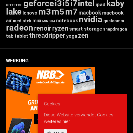
geforce
i3
i5
i7
intel
kaby
ipad
GEEETECH
lake
m3
m5
m7
macbook
macbook
lenovo
nvidia
air
miix
notebook
mediatek
qualcomm
MINGDA
radeon
renoir
ryzen
smart storage
snapdragon
threadripper
zen
tab
tablet
yoga
WERBUNG
Cookies
Diese Website verwendet Cookies:
weiteres hier.