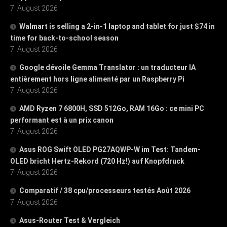
7. August 2026
Walmart is selling a 2-in-1 laptop and tablet for just $74 in
time for back-to-school season
7. August 2026
Google dévoile Gemma Translator : un traducteur IA
entièrement hors ligne alimenté par un Raspberry Pi
7. August 2026
AMD Ryzen 7 6800H, SSD 512Go, RAM 16Go : ce mini PC
performant est à un prix canon
7. August 2026
Asus ROG Swift OLED PG27AQWP-W im Test: Tandem-
OLED bricht Hertz-Rekord (720 Hz!) auf Knopfdruck
7. August 2026
Comparatif / 38 cpu/processeurs testés Août 2026
7. August 2026
Asus-Router Test & Vergleich