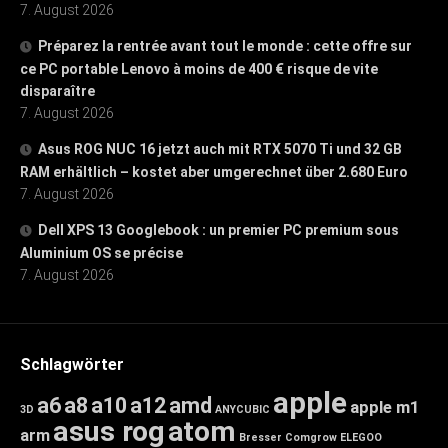
7. August 2026
Préparez la rentrée avant tout le monde : cette offre sur
ce PC portable Lenovo à moins de 400 € risque de vite
disparaître
7. August 2026
Asus ROG NUC 16 jetzt auch mit RTX 5070 Ti und 32 GB
RAM erhältlich – kostet aber umgerechnet über 2.680 Euro
7. August 2026
Dell XPS 13 Googlebook : un premier PC premium sous
Aluminium OS se précise
7. August 2026
Schlagwörter
apple
a6
a8
a10
a12
amd
apple m1
3D
ANYCUBIC
asus rog
atom
arm
Bresser
Comgrow
ELEGOO