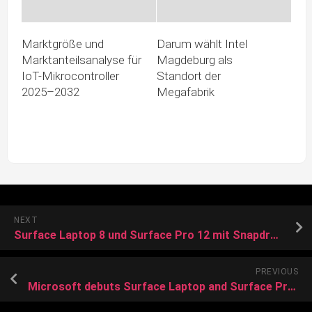
Marktgröße und
Darum wählt Intel
Marktanteilsanalyse für
Magdeburg als
IoT-Mikrocontroller
Standort der
2025–2032
Megafabrik
NEXT
Surface Laptop 8 und Surface Pro 12 mit Snapdragon X2 offiziell vorgestellt
PREVIOUS
Microsoft debuts Surface Laptop and Surface Pro amid AI-driven memory shortage