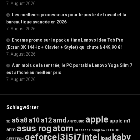
7. August 2026
Les meilleurs processeurs pour le poste de travail et la
bureautique avancée en 2026
7. August 2026
Enorme promo sur le pack ultime Lenovo Idea Tab Pro
(Écran 3K 144Hz + Clavier + Stylet) qui chute à 449,90 € !
7. August 2026
À un mois de la rentrée, le PC portable Lenovo Yoga Slim 7
est affiché au meilleur prix
7. August 2026
Schlagwörter
apple
a6
a8
a10
a12
amd
apple m1
3D
ANYCUBIC
asus rog
atom
arm
Bresser
Comgrow
ELEGOO
geforce
i3
i5
i7
intel
kaby
ipad
GEEETECH