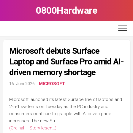
Skip
0800Hardware
to
content
Microsoft debuts Surface
Laptop and Surface Pro amid AI-
driven memory shortage
16. Juni 2026
MICROSOFT
Microsoft launched its latest Surface line of laptops and
2-in-1 systems on Tuesday as the PC industry and
consumers continue to grapple with AI-driven price
increases. The new Su …
(Orginal – Story lesen…)