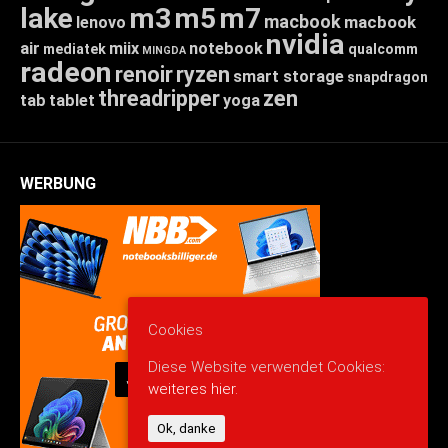
lake
m3
m5
m7
macbook
macbook
lenovo
nvidia
air
miix
notebook
mediatek
qualcomm
MINGDA
radeon
renoir
ryzen
smart storage
snapdragon
threadripper
zen
tab
tablet
yoga
WERBUNG
Cookies
Diese Website verwendet Cookies:
weiteres hier.
Ok, danke