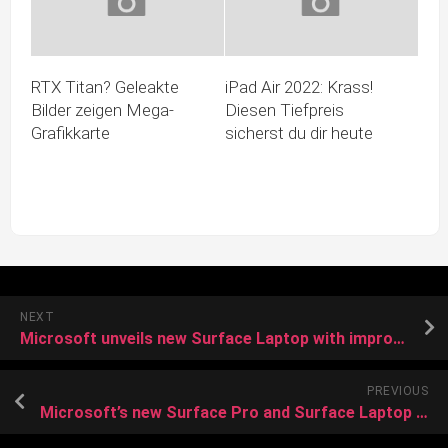
RTX Titan? Geleakte
iPad Air 2022: Krass!
Bilder zeigen Mega-
Diesen Tiefpreis
Grafikkarte
sicherst du dir heute
NEXT
Microsoft unveils new Surface Laptop with improved trackpad, Snapdragon X2, and more
PREVIOUS
Microsoft’s new Surface Pro and Surface Laptop cost $500 and $600 more than their predecessors