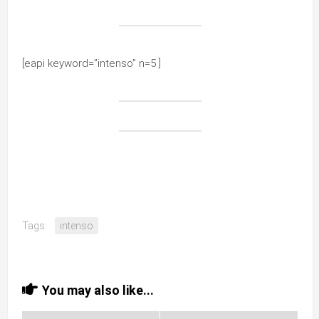
[eapi keyword=”intenso” n=5 ]
Tags:
intenso
You may also like...