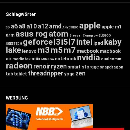
Schlagwörter
apple
a6
a8
a10
a12
amd
apple m1
3D
ANYCUBIC
asus rog
atom
arm
Bresser
Comgrow
ELEGOO
geforce
i3
i5
i7
intel
kaby
ipad
GEEETECH
lake
m3
m5
m7
macbook
macbook
lenovo
nvidia
air
miix
notebook
mediatek
qualcomm
MINGDA
radeon
renoir
ryzen
smart storage
snapdragon
threadripper
zen
tab
tablet
yoga
WERBUNG