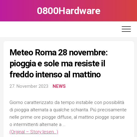
Skip
0800Hardware
to
content
Meteo Roma 28 novembre:
pioggia e sole ma resiste il
freddo intenso al mattino
27. November 2023
NEWS
Giorno caratterizzato da tempo instabile con possibilità
di pioggia alternata a qualche schiarita. Piú precisamente
nelle prime ore piogge diffuse, al mattino piogge sparse
o intermittenti alternate a …
(Orginal – Story lesen…)