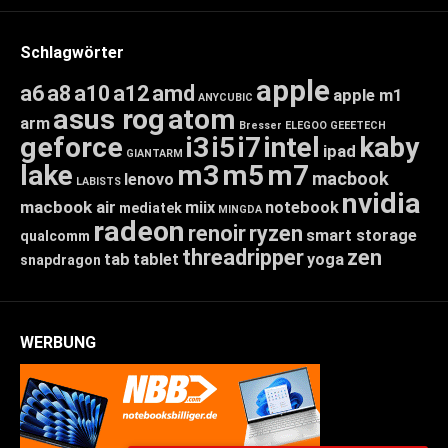
Schlagwörter
apple
a6
a8
a10
a12
amd
apple m1
ANYCUBIC
asus rog
atom
arm
Bresser
ELEGOO
GEEETECH
geforce
i3
i5
i7
intel
kaby
ipad
GIANTARM
lake
m3
m5
m7
macbook
lenovo
LABISTS
nvidia
macbook air
miix
notebook
mediatek
MINGDA
radeon
renoir
ryzen
smart storage
qualcomm
threadripper
zen
tab
tablet
yoga
snapdragon
WERBUNG