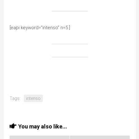
[eapi keyword=”intenso” n=5 ]
Tags:
intenso
You may also like...