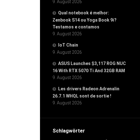
9. August 2026
Qual notebook é melhor:
Zenbook S14 ou Yoga Book 9i?
Testamos e contamos
9. August 2026
IoT Chain
9. August 2026
ASUS Launches $3,117 ROG NUC
16 With RTX 5070 Ti And 32GB RAM
9. August 2026
Les drivers Radeon Adrenalin
26.7.1 WHQL sont de sortie !
9. August 2026
Schlagwörter