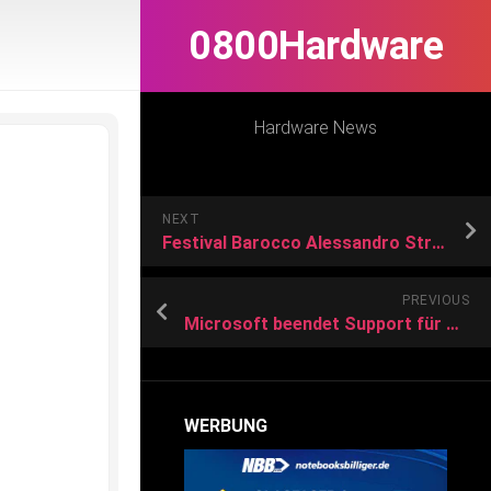
0800Hardware
Hardware News
NEXT
Festival Barocco Alessandro Stradella, da Massenzio 2035 a un intenso finale
PREVIOUS
Microsoft beendet Support für Smartphone Surface Duo
WERBUNG