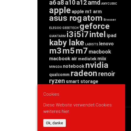
a6
a8
a10
a12
amd
ANYCUBIC
apple
apple m1
arm
asus rog
atom
Bresser
geforce
ELEGOO
GEEETECH
i3
i5
i7
intel
ipad
GIANTARM
kaby lake
lenovo
LABISTS
m3
m5
m7
macbook
macbook air
miix
mediatek
nvidia
notebook
MINGDA
radeon
renoir
qualcomm
ryzen
smart storage
tab
tablet
snapdragon
threadripper
zen
Cookies
yoga
Diese Website verwendet Cookies:
weiteres hier.
WERBUNG
Ok, danke