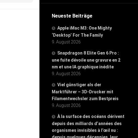
Neueste Beiträge
Apple iMac M3: One Mighty
‘Desktop’ For The Family
9. August 2026
Snapdragon 8 Elite Gen 6 Pro :
une fuite dévoile une gravure en 2
nm et une IA graphique inédite
9. August 2026
Viel günstiger als der
Marktführer – 3D-Drucker mit
Filamentwechsler zum Bestpreis
9. August 2026
À la surface des océans dérivent
depuis des milliards d’années des
organismes invisibles à l’œil nu :
depuis quelques décennies, leur