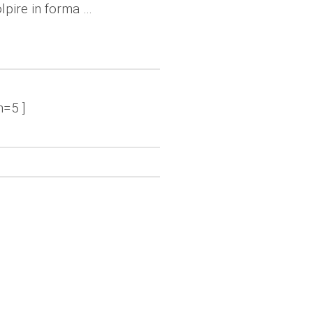
lpire in forma …
n=5 ]