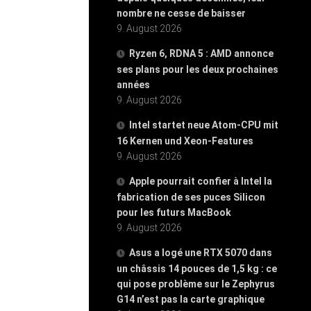
nombre ne cesse de baisser
9. August 2026
Ryzen 6, RDNA 5 : AMD annonce
ses plans pour les deux prochaines
années
9. August 2026
Intel startet neue Atom-CPU mit
16 Kernen und Xeon-Features
9. August 2026
Apple pourrait confier à Intel la
fabrication de ses puces Silicon
pour les futurs MacBook
9. August 2026
Asus a logé une RTX 5070 dans
un châssis 14 pouces de 1,5 kg : ce
qui pose problème sur le Zephyrus
G14 n’est pas la carte graphique