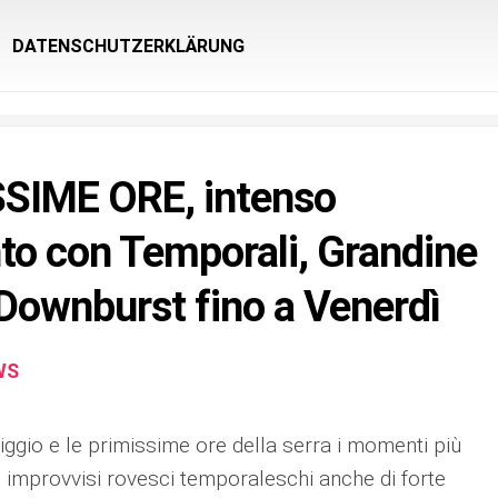
DATENSCHUTZERKLÄRUNG
SIME ORE, intenso
o con Temporali, Grandine
 Downburst fino a Venerdì
WS
iggio e le primissime ore della serra i momenti più
i improvvisi rovesci temporaleschi anche di forte