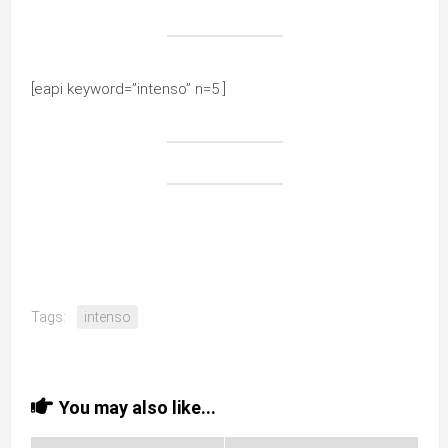
[eapi keyword=”intenso” n=5 ]
Tags:
intenso
You may also like...