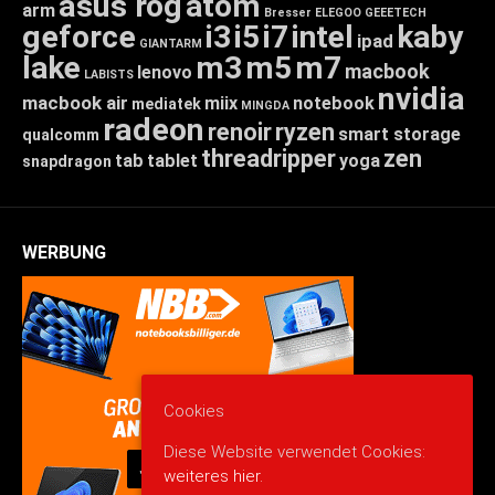
asus rog
atom
arm
Bresser
ELEGOO
GEEETECH
geforce
i3
i5
i7
intel
kaby
ipad
GIANTARM
lake
m3
m5
m7
macbook
lenovo
LABISTS
nvidia
macbook air
miix
notebook
mediatek
MINGDA
radeon
renoir
ryzen
smart storage
qualcomm
threadripper
zen
tab
tablet
yoga
snapdragon
WERBUNG
Cookies
Diese Website verwendet Cookies:
weiteres hier.