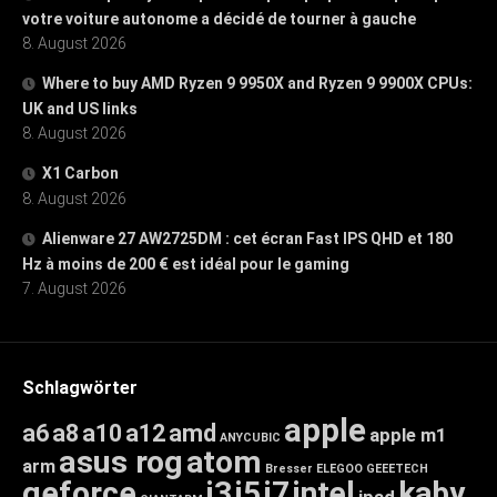
votre voiture autonome a décidé de tourner à gauche
8. August 2026
Where to buy AMD Ryzen 9 9950X and Ryzen 9 9900X CPUs:
UK and US links
8. August 2026
X1 Carbon
8. August 2026
Alienware 27 AW2725DM : cet écran Fast IPS QHD et 180
Hz à moins de 200 € est idéal pour le gaming
7. August 2026
Schlagwörter
apple
a6
a8
a10
a12
amd
apple m1
ANYCUBIC
asus rog
atom
arm
Bresser
ELEGOO
GEEETECH
geforce
i3
i5
i7
intel
kaby
ipad