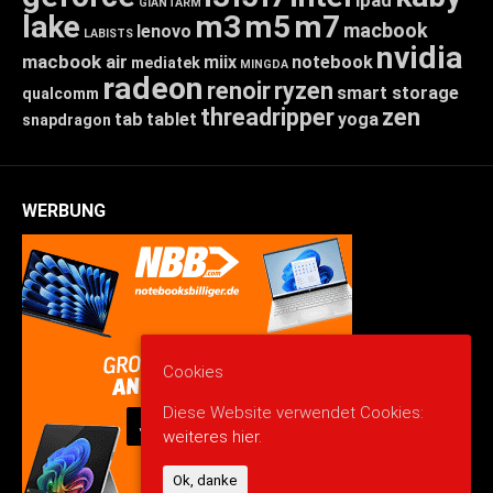
GIANTARM
lake
m3
m5
m7
macbook
lenovo
LABISTS
nvidia
macbook air
miix
notebook
mediatek
MINGDA
radeon
renoir
ryzen
smart storage
qualcomm
threadripper
zen
tab
tablet
yoga
snapdragon
WERBUNG
Cookies
Diese Website verwendet Cookies:
weiteres hier.
Ok, danke