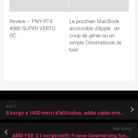
Review – PNY RTX
Le prochain MacBook
4080 SUPER VERTO
accessible d’Apple : un
OC
coup de génie ou un
simple Chromebook de
luxe
NEXT
Il borgo a 1400 metri d’altitudine, addio caldo intenso: qui l’aria è freschissima
PREVIOUS
AMD FSR 3.1 vorgestellt: Frame-Generierung funktioniert auch auf Nvidia GeForce RTX und Intel Arc GPUs