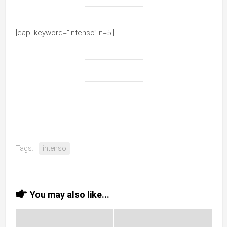
[eapi keyword=”intenso” n=5 ]
Tags:
intenso
You may also like...