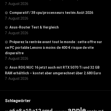
7. August 2026
Comparatif / 38 cpu/processeurs testés Août 2026
7. August 2026
Asus-Router Test & Vergleich
7. August 2026
Préparez la rentrée avant tout le monde : cette offre sur
ce PC portable Lenovo à moins de 400 € risque de vite
disparaître
7. August 2026
Asus ROG NUC 16 jetzt auch mit RTX 5070 Ti und 32 GB
RAM erhältlich – kostet aber umgerechnet über 2.680 Euro
7. August 2026
Schlagwörter
apple
a6
a8
a10
a12
amd