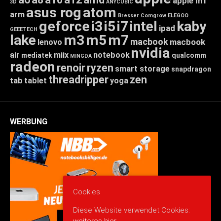
apple m1
3D
ANYCUBIC
asus rog
atom
arm
Bresser
Comgrow
ELEGOO
geforce
i3
i5
i7
intel
kaby
ipad
GEEETECH
lake
m3
m5
m7
macbook
macbook
lenovo
nvidia
air
miix
notebook
mediatek
qualcomm
MINGDA
radeon
renoir
ryzen
smart storage
snapdragon
threadripper
zen
tab
tablet
yoga
WERBUNG
Cookies
Diese Website verwendet Cookies: