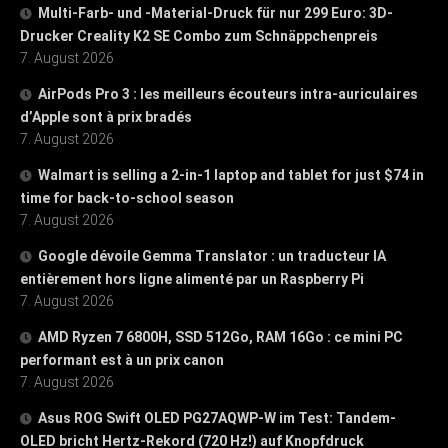
Multi-Farb- und -Material-Druck für nur 299 Euro: 3D-
Drucker Creality K2 SE Combo zum Schnäppchenpreis
7. August 2026
AirPods Pro 3 : les meilleurs écouteurs intra-auriculaires
d’Apple sont à prix bradés
7. August 2026
Walmart is selling a 2-in-1 laptop and tablet for just $74 in
time for back-to-school season
7. August 2026
Google dévoile Gemma Translator : un traducteur IA
entièrement hors ligne alimenté par un Raspberry Pi
7. August 2026
AMD Ryzen 7 6800H, SSD 512Go, RAM 16Go : ce mini PC
performant est à un prix canon
7. August 2026
Asus ROG Swift OLED PG27AQWP-W im Test: Tandem-
OLED bricht Hertz-Rekord (720 Hz!) auf Knopfdruck