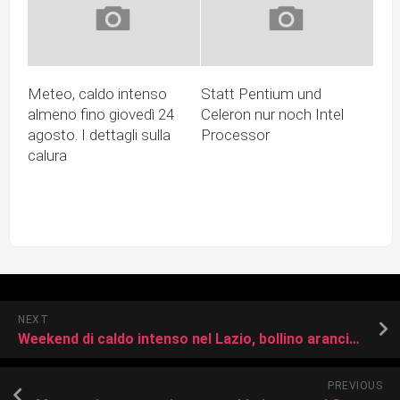
Meteo, caldo intenso
Statt Pentium und
almeno fino giovedì 24
Celeron nur noch Intel
agosto. I dettagli sulla
Processor
calura
NEXT
Weekend di caldo intenso nel Lazio, bollino arancione e picchi di 37 gradi
PREVIOUS