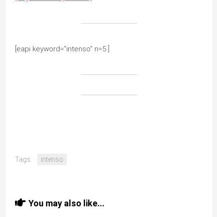
[eapi keyword=”intenso” n=5 ]
Tags:
intenso
You may also like...