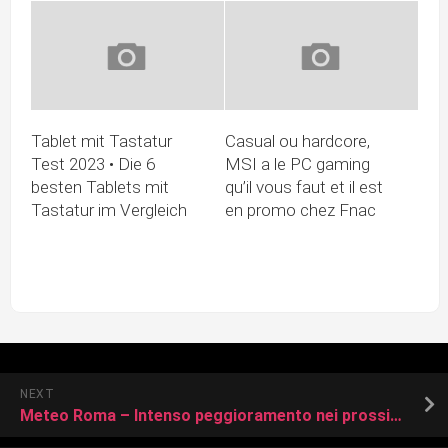
Tablet mit Tastatur
Casual ou hardcore,
Test 2023 • Die 6
MSI a le PC gaming
besten Tablets mit
qu’il vous faut et il est
Tastatur im Vergleich
en promo chez Fnac
NEXT
Meteo Roma – Intenso peggioramento nei prossimi giorni con piogge e temporali localmente anche molto intensi