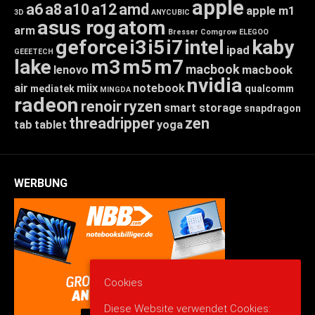
apple
a6
a8
a10
a12
amd
apple m1
3D
ANYCUBIC
asus rog
atom
arm
Bresser
Comgrow
ELEGOO
geforce
i3
i5
i7
intel
kaby
ipad
GEEETECH
lake
m3
m5
m7
macbook
macbook
lenovo
nvidia
air
miix
notebook
mediatek
qualcomm
MINGDA
radeon
renoir
ryzen
smart storage
snapdragon
threadripper
zen
tab
tablet
yoga
WERBUNG
Cookies
Diese Website verwendet Cookies: