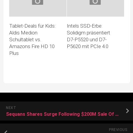
Tablet-Deals für Kids:
Intels SSD-Erbe:
Aldis Medion
Solidigm präsentiert
Schultablet vs.
D7-P5520 und D7-
Amazons Fire HD 10
P5620 mit PCIe 4.0
Plus
NEXT
Sequans Shares Surge Following $200M Sale Of 4G IoT Technology To Qualcomm
PREVIOUS