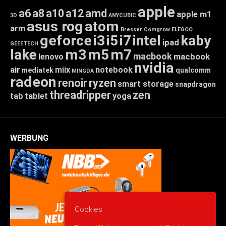
apple
a6
a8
a10
a12
amd
apple m1
3D
ANYCUBIC
asus rog
atom
arm
Bresser
Comgrow
ELEGOO
geforce
i3
i5
i7
intel
kaby
ipad
GEEETECH
lake
m3
m5
m7
macbook
macbook
lenovo
nvidia
air
miix
notebook
mediatek
qualcomm
MINGDA
radeon
renoir
ryzen
smart storage
snapdragon
threadripper
zen
tab
tablet
yoga
WERBUNG
Cookies