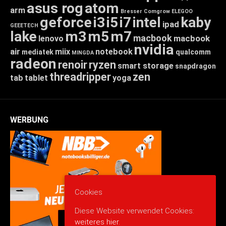
asus rog
atom
arm
Bresser
Comgrow
ELEGOO
geforce
i3
i5
i7
intel
kaby
ipad
GEEETECH
lake
m3
m5
m7
macbook
macbook
lenovo
nvidia
air
miix
notebook
mediatek
qualcomm
MINGDA
radeon
renoir
ryzen
smart storage
snapdragon
threadripper
zen
tab
tablet
yoga
WERBUNG
Cookies
Diese Website verwendet Cookies:
weiteres hier.