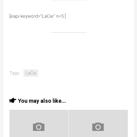
[eapi keyword=”LaCie” n=5 ]
Tags:
LaCie
You may also like...