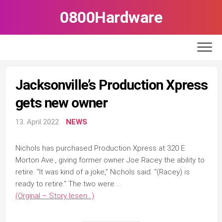
Skip
0800Hardware
to
content
Jacksonville’s Production Xpress
gets new owner
13. April 2022
NEWS
Nichols has purchased Production Xpress at 320 E.
Morton Ave., giving former owner Joe Racey the ability to
retire. “It was kind of a joke,” Nichols said. “(Racey) is
ready to retire.” The two were …
(Orginal – Story lesen…)