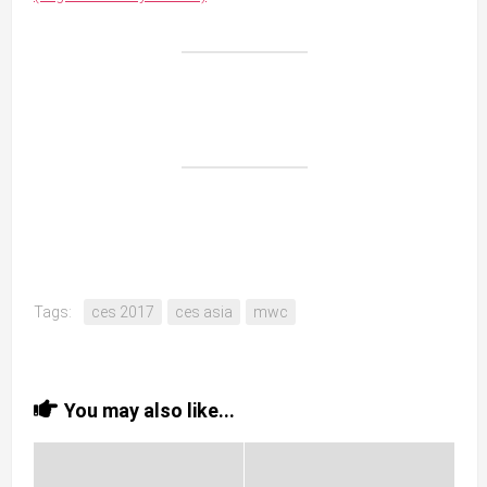
Tags:
ces 2017
ces asia
mwc
You may also like...