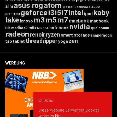
asus rog
atom
arm
Bresser
Comgrow
ELEGOO
geforce
i3
i5
i7
intel
kaby
ipad
GEEETECH
lake
m3
m5
m7
macbook
macbook
lenovo
nvidia
air
miix
notebook
mediatek
qualcomm
MINGDA
radeon
renoir
ryzen
smart storage
snapdragon
threadripper
zen
tab
tablet
yoga
WERBUNG
Cookies
Diese Website verwendet Cookies:
weiteres hier.