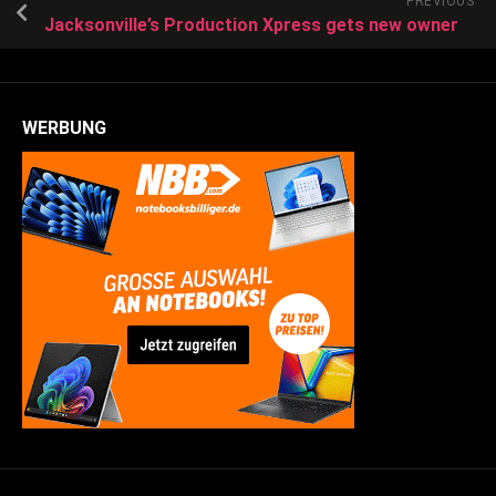
PREVIOUS
Jacksonville’s Production Xpress gets new owner
WERBUNG